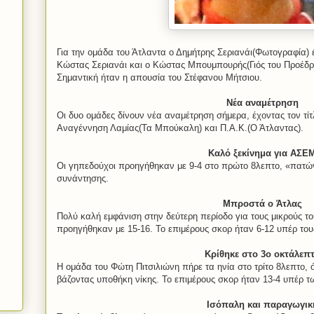
Για την ομάδα του Άτλαντα ο Δημήτρης Σεριανάι(Φωτογραφία)
Κώστας Σεριανάι και ο Κώστας Μπουμπουρής(Γιός του Προέδρο
Σημαντική ήταν η απουσία του Στέφανου Μήτσιου.
Νέα αναμέτρηση
Οι δυο ομάδες δίνουν νέα αναμέτρηση σήμερα, έχοντας τον τίτ
Αναγέννηση Λαμίας(Τα Μπούκαλη) και Π.Α.Κ.(Ο Άτλαντας).
Καλό ξεκίνημα για ΑΣΕ
Οι γηπεδούχοι προηγήθηκαν με 9-4 στο πρώτο 8λεπτο, «πατώ
συνάντησης.
Μπροστά ο Άτλας
Πολύ καλή εμφάνιση στην δεύτερη περίοδο για τους μικρούς το
προηγήθηκαν με 15-16. Το επιμέρους σκορ ήταν 6-12 υπέρ του
Κρίθηκε στο 3ο οκτάλεπ
Η ομάδα του Φώτη Πιτσιλιώνη πήρε τα ηνία στο τρίτο 8λεπτο,
βάζοντας υποθήκη νίκης. Το επιμέρους σκορ ήταν 13-4 υπέρ 
Ισόπαλη και παραγωγικ