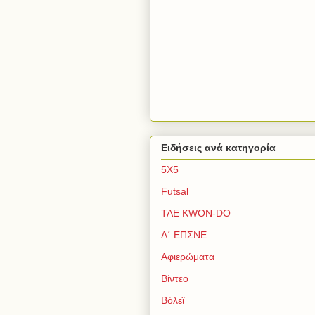
Ειδήσεις ανά κατηγορία
5Χ5
Futsal
TAE KWON-DO
Α΄ ΕΠΣΝΕ
Αφιερώματα
Βίντεο
Βόλεϊ