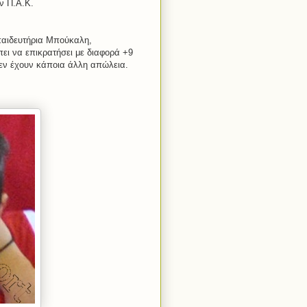
ν Π.Α.Κ.
κπαιδευτήρια Μπούκαλη,
ει να επικρατήσει με διαφορά +9
δεν έχουν κάποια άλλη απώλεια.