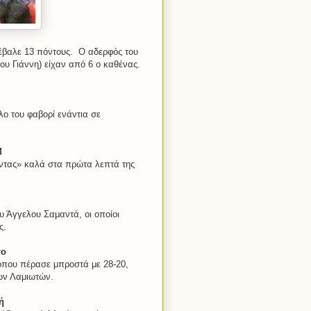
 έβαλε 13 πόντους. Ο αδερφός του
υ Γιάννη) είχαν από 6 ο καθένας.
λο του φαβορί ενάντια σε
Μ
ντας» καλά στα πρώτα λεπτά της
υ Άγγελου Σαμαντά, οι οποίοι
ς.
το
 όπου πέρασε μπροστά με 28-20,
των Λαμιωτών.
ή