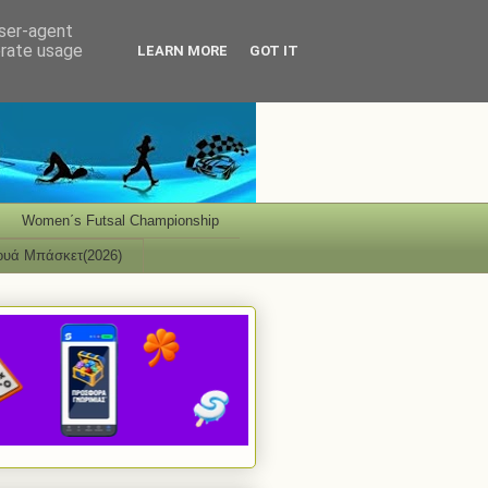
user-agent
erate usage
LEARN MORE
GOT IT
Women΄s Futsal Championship
ουά Μπάσκετ(2026)