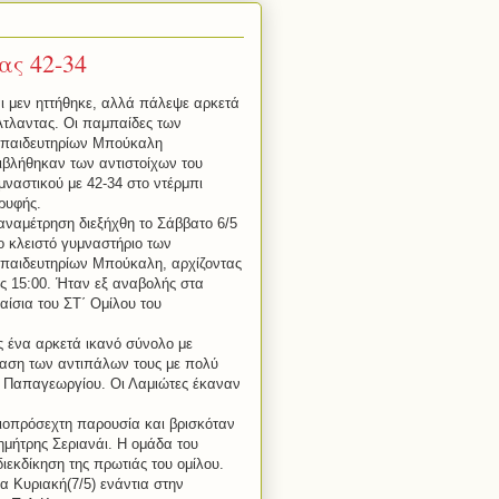
ας 42-34
ι μεν ηττήθηκε, αλλά πάλεψε αρκετά
Άτλαντας. Οι παμπαίδες των
παιδευτηρίων Μπούκαλη
ιβλήθηκαν των αντιστοίχων του
μναστικού με 42-34 στο ντέρμπι
ρυφής.
αναμέτρηση διεξήχθη το Σάββατο 6/5
ο κλειστό γυμναστήριο των
παιδευτηρίων Μπούκαλη, αρχίζοντας
ις 15:00. Ήταν εξ αναβολής στα
αίσια του ΣΤ΄ Ομίλου του
 ένα αρκετά ικανό σύνολο με
αση των αντιπάλων τους με πολύ
ης Παπαγεωργίου. Οι Λαμιώτες έκαναν
ξιοπρόσεχτη παρουσία και βρισκόταν
ημήτρης Σεριανάι. Η ομάδα του
διεκδίκηση της πρωτιάς του ομίλου.
α Κυριακή(7/5) ενάντια στην