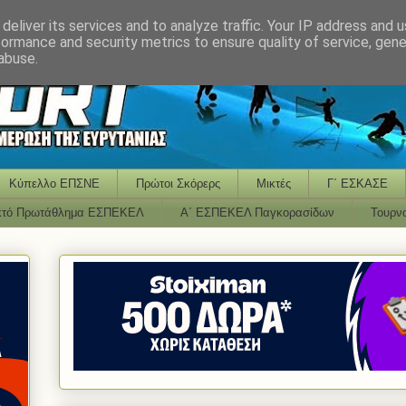
deliver its services and to analyze traffic. Your IP address and 
formance and security metrics to ensure quality of service, gen
abuse.
Κύπελλο ΕΠΣΝΕ
Πρώτοι Σκόρερς
Μικτές
Γ΄ ΕΣΚΑΣΕ
κτό Πρωτάθλημα ΕΣΠΕΚΕΛ
Α΄ ΕΣΠΕΚΕΛ Παγκορασίδων
Τουρν