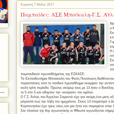
Κυριακή 7 Μαΐου 2017
Παμπαίδες: ΑΣΕ Μπούκαλη-Γ.Σ. Άτλ
Να
ο 
Εκ
επ
Γυ
κο
Η 
στ
Εκ
στ
πλ
παμπαιδικού πρωταθλήματος της ΕΣΚΑΣΕ.
Τα Εκπαιδευτήρια Μπούκαλη του Φώτη Πιτσιλιώνη διαθέτοντας
παραστάσεις από το παιδικό πρωτάθλημα έκαμψαν την αντίστ
καλή τρίτη περίοδο. Πρώτος σκόρερ τους με 13 ήταν ο Βασίλ
το 5 στα 5 και οδηγούν την «κούρσα» του ομίλου.
Ο Γ.Σ. Άτλας του Άγγελου Σαμαντά είχε για ακόμη ένα ματς α
μπροστά έως την λήξη του ημιχρόνου. Στους 13 σταμάτησε ο Δ
Καρπενησίου έχει τρεις νίκες και μια ήττα και παραμένει στην 
Στα πλαίσια της 6ης αγωνιστικής οι Φθιωτοί αγωνίζονται σήμερ