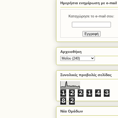
Ημερήσια ενημέρωση με e-mail
Καταχώρησε το e-mail σου:
Αρχειοθήκη
Συνολικές προβολές σελίδας
1
2
2
1
4
3
8
2
Νέα Ομάδων