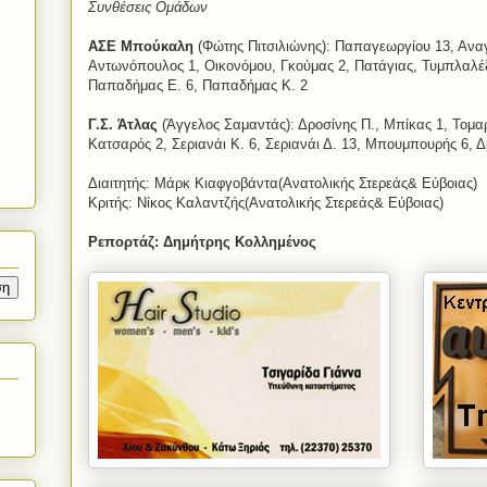
Συνθέσεις Ομάδων
ΑΣΕ Μπούκαλη
(Φώτης Πιτσιλιώνης): Παπαγεωργίου 13, Ανα
Αντωνόπουλος 1, Οικονόμου, Γκούμας 2, Πατάγιας, Τυμπλαλέ
Παπαδήμας Ε. 6, Παπαδήμας Κ. 2
Γ.Σ. Άτλας
(Άγγελος Σαμαντάς): Δροσίνης Π., Μπίκας 1, Τομα
Κατσαρός 2, Σεριανάι Κ. 6, Σεριανάι Δ. 13, Μπουμπουρής 6, Δρ
Διαιτητής: Μάρκ Κιαφγοβάντα(Ανατολικής Στερεάς& Εύβοιας)
Κριτής: Νίκος Καλαντζής(Ανατολικής Στερεάς& Εύβοιας)
Ρεπορτάζ: Δημήτρης Κολλημένος