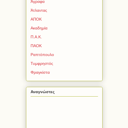
Άγραφα
Άτλαντας
ΑΠΟΚ
Ακαδημία
Π.Α.Κ.
ΠΑΟΚ
Ραπτόπουλο
Τυμφρηστός
Φραγκίστα
Αναγνώστες