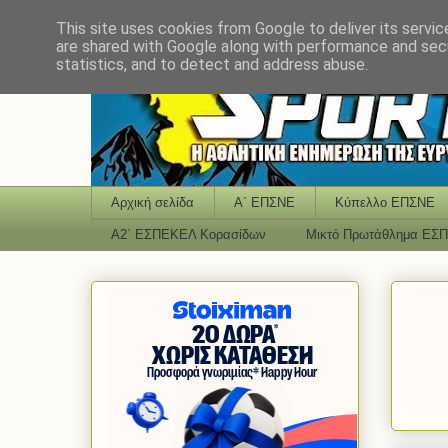
This site uses cookies from Google to deliver its servic
are shared with Google along with performance and secu
statistics, and to detect and address abuse.
Αρχική σελίδα
Α΄ ΕΠΣΝΕ
Κύπελλο ΕΠΣΝΕ
Α2΄ ΕΣΠΕΚΕΛ Κορασίδων
Μικτό Πρωτάθλημα ΕΣ