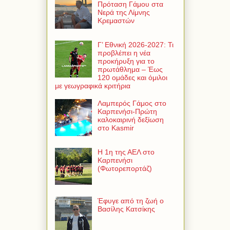
Πρόταση Γάμου στα
Νερά της Λίμνης
Κρεμαστών
Γ’ Εθνική 2026-2027: Τι
προβλέπει η νέα
προκήρυξη για το
πρωτάθλημα – Έως
120 ομάδες και όμιλοι
με γεωγραφικά κριτήρια
Λαμπερός Γάμος στο
Καρπενήσι-Πρώτη
καλοκαιρινή δεξίωση
στο Kasmir
Η 1η της ΑΕΛ στο
Καρπενήσι
(Φωτορεπορτάζ)
Έφυγε από τη ζωή ο
Βασίλης Κατσίκης