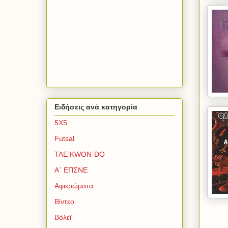
Ειδήσεις ανά κατηγορία
5Χ5
Futsal
TAE KWON-DO
Α΄ ΕΠΣΝΕ
Αφιερώματα
Βίντεο
Βόλεϊ