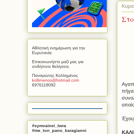
Κυρι
Στο
Αθλητική ενημέρωση για την
Ευρυτανία.
Επικοινωνήστε μαζί μας για
οτιδήποτε θελήσετε.
Παναγιώτης Κολλημένος
kollimenos
@
hotmail
.
com
Αγαπη
6976118092
πήγα
συνο
οποίο
Έχου
#symvainei_twra
#me_ton_pano_karagianni
ΚΑΛΙ