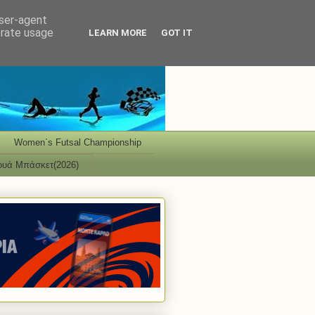
user-agent
erate usage
LEARN MORE
GOT IT
Women΄s Futsal Championship
ουά Μπάσκετ(2026)