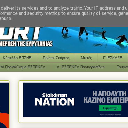
deliver its services and to analyze traffic. Your IP address and 
formance and security metrics to ensure quality of service, gen
abuse.
Κύπελλο ΕΠΣΝΕ
Πρώτοι Σκόρερς
Μικτές
Γ΄ ΕΣΚΑΣΕ
κτό Πρωτάθλημα ΕΣΠΕΚΕΛ
Α΄ ΕΣΠΕΚΕΛ Παγκορασίδων
Τουρν