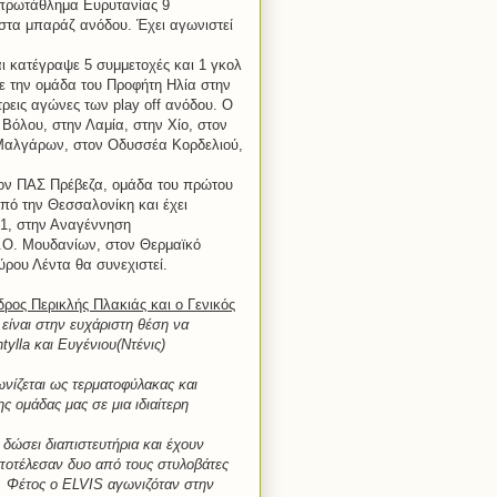
ό πρωτάθλημα Ευρυτανίας 9
ι στα μπαράζ ανόδου. Έχει αγωνιστεί
αι κατέγραψε 5 συμμετοχές και 1 γκολ
ε την ομάδα του Προφήτη Ηλία στην
 τρεις αγώνες των
play
off
ανόδου. Ο
η Βόλου, στην Λαμία, στην Χίο, στον
 Μαλγάρων, στον Οδυσσέα Κορδελιού,
ον ΠΑΣ Πρέβεζα, ομάδα του πρώτου
πό την Θεσσαλονίκη και έχει
1, στην Αναγέννηση
Π.Ο. Μουδανίων, στον Θερμαϊκό
ύρου Λέντα θα συνεχιστεί.
δρος Περικλής Πλακιάς και ο Γενικός
είναι στην ευχάριστη θέση να
tylla
και Ευγένιου(Ντένις)
ίζεται ως τερματοφύλακας και
 ομάδας μας σε μια ιδιαίτερη
 δώσει διαπιστευτήρια και έχουν
αποτέλεσαν δυο από τους στυλοβάτες
ς. Φέτος ο
ELVIS
αγωνιζόταν στην