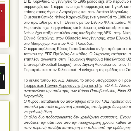
ΕΠΣ Κορινθίας. Ο γεννηθείς το 1995 μέσος είχε στο περυσιν
συμμετοχές και 1 τέρμα, ενώ είχε 6 συμμετοχές και 1 γκολ κα
επίσης στους Αγίους Αναργύρους και στον Αστέρα Μαγούλας.
Ο μεσοεπιθετικός Ντένις Καραχαλίδης έχει γεννηθεί το 1986 κ
στο πρωτάθλημα της Γ΄ Εθνικής με τον Εθνικό Φιλιππιάδας. Μ
Ευρυτανία είχε 7 εμφανίσεις και 5 τέρματα, ενώ έπαιξε και σε
Ντένις έχει παίξει επιπλέον στις ακαδημίες της ΑΕΚ, στην Νίκ
Εθνικό Κατερίνης, στον Οδυσσέα Αναγέννησης, στον Εθνικό
στο Μακροχώρι και στον Α.Ο. Γλυφάδας.
Ο τερματοφύλακας Κύρος Παπαβασιλείου ανήκε πρόσφατα στ
τοπικού της ΕΠΣ Πρέβεζας-Λευκάδας.
O
24χρονος κατάγεται α
επιπλέον αγωνιστεί στην Γερμανική Φορτούνα Ντίσελντορφ
U
2
Επανωμής(
Football
League
), στον Διγενή Λακκώματος, στον 
Πορταριάς και στον Κιλκισιακό. Η ενίσχυση της ομάδας του Σπ
Το δελτίο τύπου του Α.Σ. Αίολος, το οποίο υπογράφουν ο Πρόε
Γραμματέας Γιάννης Λερογιάννης έχει ως εξής
:
«Ο Α.Σ. Αίολος 
ανακοινώσει την απόκτηση των Κύρου Παπαβασιλείου,
Elvis
Sh
Καραχαλίδη.
Ο Κύρος Παπαβασιλείου αποκτήθηκε από τον ΠΑΣ Πρέβεζα αγων
αποτελεί μια πολύ σημαντική προσθήκη στο έμψυχο δυναμικό της
νευραλγική θέση.
Οι άλλοι δυο ποδοσφαιριστές δεν χρειάζονται συστάσεις. Έχουν
αποδείξει την αξία τους από την προηγούμενη χρονιά, καθώς 
στην περσινή πανάξια κατάκτηση του τίτλου από την ομάδα μα