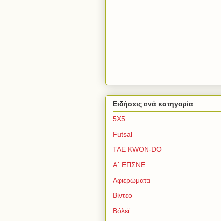
Ειδήσεις ανά κατηγορία
5Χ5
Futsal
TAE KWON-DO
Α΄ ΕΠΣΝΕ
Αφιερώματα
Βίντεο
Βόλεϊ