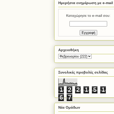
Ημερήσια ενημέρωση με e-mail
Καταχώρησε το e-mail σου:
Αρχειοθήκη
Συνολικές προβολές σελίδας
1
2
2
1
5
1
6
7
Νέα Ομάδων