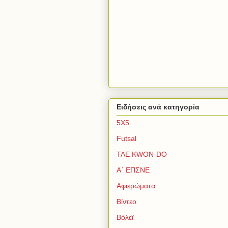
Ειδήσεις ανά κατηγορία
5Χ5
Futsal
TAE KWON-DO
Α΄ ΕΠΣΝΕ
Αφιερώματα
Βίντεο
Βόλεϊ