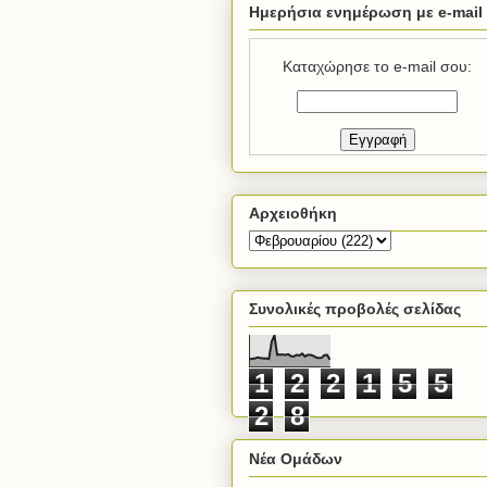
Ημερήσια ενημέρωση με e-mail
Καταχώρησε το e-mail σου:
Αρχειοθήκη
Συνολικές προβολές σελίδας
1
2
2
1
5
5
2
8
Νέα Ομάδων