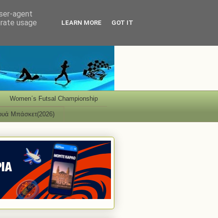
user-agent
erate usage
LEARN MORE
GOT IT
Women΄s Futsal Championship
ουά Μπάσκετ(2026)