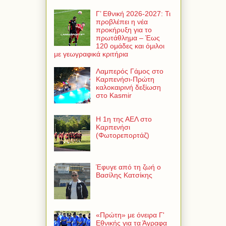
Γ’ Εθνική 2026-2027: Τι
προβλέπει η νέα
προκήρυξη για το
πρωτάθλημα – Έως
120 ομάδες και όμιλοι
με γεωγραφικά κριτήρια
Λαμπερός Γάμος στο
Καρπενήσι-Πρώτη
καλοκαιρινή δεξίωση
στο Kasmir
Η 1η της ΑΕΛ στο
Καρπενήσι
(Φωτορεπορτάζ)
Έφυγε από τη ζωή ο
Βασίλης Κατσίκης
«Πρώτη» με όνειρα Γ'
Εθνικής για τα Άγραφα