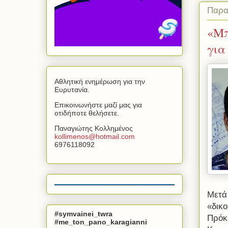
Παρα
«Μπ
για
Αθλητική ενημέρωση για την
Ευρυτανία.
Επικοινωνήστε μαζί μας για
οτιδήποτε θελήσετε.
Παναγιώτης Κολλημένος
kollimenos
@
hotmail
.
com
6976118092
Μετά
«δικο
#symvainei_twra
Πρόκ
#me_ton_pano_karagianni