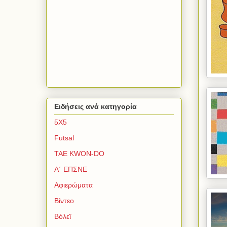
Ειδήσεις ανά κατηγορία
5Χ5
Futsal
TAE KWON-DO
Α΄ ΕΠΣΝΕ
Αφιερώματα
Βίντεο
Βόλεϊ