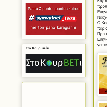
Καρπε
προπ
Ευην
Νεοχ
Ο Κο
περίο
Προμ
Ευην
γειτο
Στο Κουρμπέτι