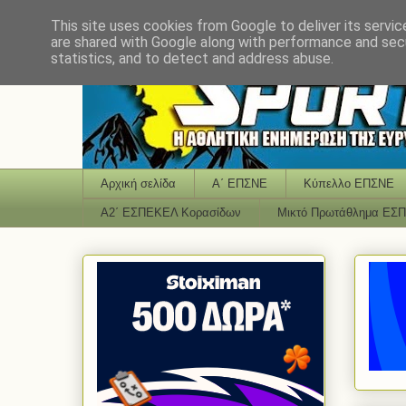
This site uses cookies from Google to deliver its servic
are shared with Google along with performance and secu
statistics, and to detect and address abuse.
Αρχική σελίδα
Α΄ ΕΠΣΝΕ
Κύπελλο ΕΠΣΝΕ
Α2΄ ΕΣΠΕΚΕΛ Κορασίδων
Μικτό Πρωτάθλημα ΕΣ