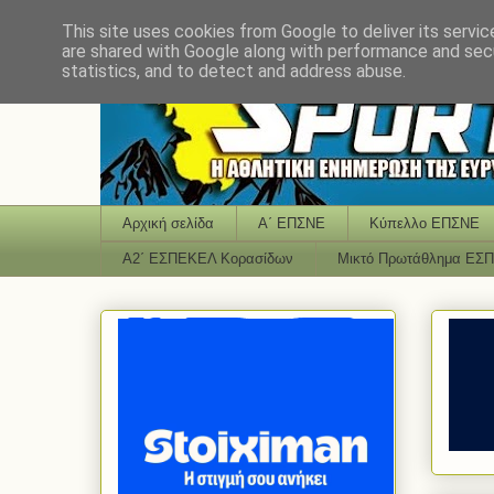
This site uses cookies from Google to deliver its servic
are shared with Google along with performance and secu
statistics, and to detect and address abuse.
Αρχική σελίδα
Α΄ ΕΠΣΝΕ
Κύπελλο ΕΠΣΝΕ
Α2΄ ΕΣΠΕΚΕΛ Κορασίδων
Μικτό Πρωτάθλημα ΕΣ