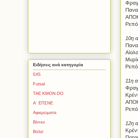
Φραγ
Πανα
ΑΠΟΚ
Ρεπό
10η 
Πανα
Αίολ
Μυρί
Ειδήσεις ανά κατηγορία
Ρεπό
5Χ5
11η α
Futsal
Φραγ
TAE KWON-DO
Κρέν
ΑΠΟΚ
Α΄ ΕΠΣΝΕ
Ρεπό
Αφιερώματα
Βίντεο
12η 
Κρέν
Βόλεϊ
Ποτα