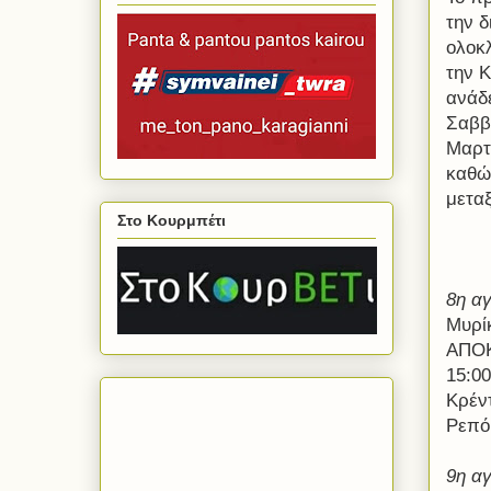
την δ
ολοκ
την Κ
ανάδ
Σαββ
Μαρτ
καθώ
μετα
Στο Κουρμπέτι
8η αγ
Μυρί
ΑΠΟΚ
15:00
Κρέν
Ρεπό
9η αγ