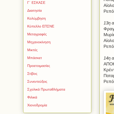
Γ΄ ΕΣΚΑΣΕ
Αίολ
Διαιτησία
Ρεπό
Κολύμβηση
13η 
Κύπελλο ΕΠΣΝΕ
Φραγ
Μεταγραφές
Μυρί
Αίολ
Μηχανοκίνηση
Ρεπό
Μικτές
14η 
Μπάσκετ
ΑΠΟΚ
Προετοιμασίες
Κρέν
Στίβος
Ποτα
Ρεπό
Συνεντεύξεις
Σχολικά Πρωταθλήματα
Φιλικά
Χιονοδρομία