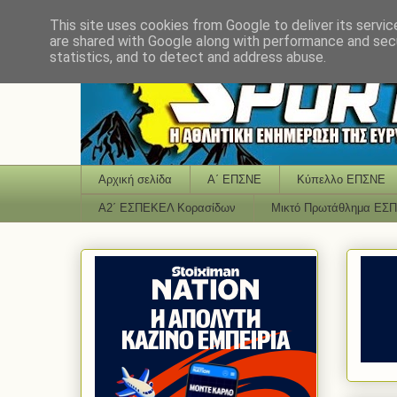
This site uses cookies from Google to deliver its servic
are shared with Google along with performance and secu
statistics, and to detect and address abuse.
Αρχική σελίδα
Α΄ ΕΠΣΝΕ
Κύπελλο ΕΠΣΝΕ
Α2΄ ΕΣΠΕΚΕΛ Κορασίδων
Μικτό Πρωτάθλημα ΕΣ