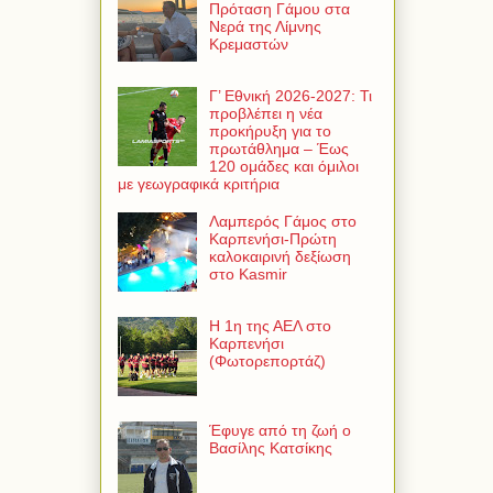
Πρόταση Γάμου στα
Νερά της Λίμνης
Κρεμαστών
Γ’ Εθνική 2026-2027: Τι
προβλέπει η νέα
προκήρυξη για το
πρωτάθλημα – Έως
120 ομάδες και όμιλοι
με γεωγραφικά κριτήρια
Λαμπερός Γάμος στο
Καρπενήσι-Πρώτη
καλοκαιρινή δεξίωση
στο Kasmir
Η 1η της ΑΕΛ στο
Καρπενήσι
(Φωτορεπορτάζ)
Έφυγε από τη ζωή ο
Βασίλης Κατσίκης