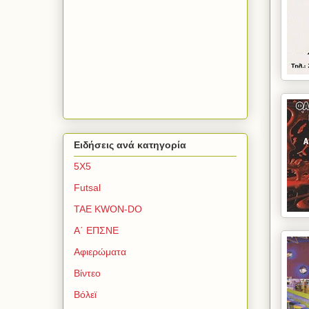
Ειδήσεις ανά κατηγορία
5Χ5
Futsal
TAE KWON-DO
Α΄ ΕΠΣΝΕ
Αφιερώματα
Βίντεο
Βόλεϊ