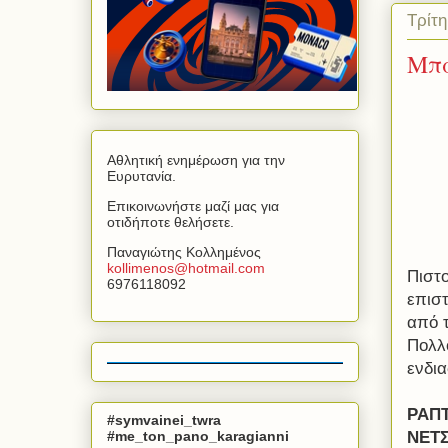
Τρίτη
Μπα
Αθλητική ενημέρωση για την
Ευρυτανία.
Επικοινωνήστε μαζί μας για
οτιδήποτε θελήσετε.
Παναγιώτης Κολλημένος
kollimenos
@
hotmail
.
com
Πιστο
6976118092
επισ
από 
Πολλο
ενδια
ΡΑΠ
#symvainei_twra
#me_ton_pano_karagianni
ΝΕΤ