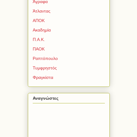
Άγραφα
Άτλαντας
ΑΠΟΚ
Ακαδημία
Π.Α.Κ.
ΠΑΟΚ
Ραπτόπουλο
Τυμφρηστός
Φραγκίστα
Αναγνώστες