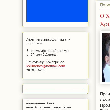
Παρα
Ο Χ
Χρι
Αθλητική ενημέρωση για την
Ευρυτανία.
Επικοινωνήστε μαζί μας για
οτιδήποτε θελήσετε.
Παναγιώτης Κολλημένος
kollimenos
@
hotmail
.
com
6976118092
Πρώτ
πόντ
#symvainei_twra
Προμ
#me_ton_pano_karagianni