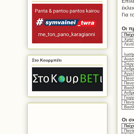
Ε
π
ίλ
έκλει
Για 
Οι π
Παίχ
Χρήσ
Λευτ
Ιωσή
Ανασ
Στο Κουρμπέτι
Στέρ
Ανδρ
Άγγε
Πανα
Πανα
Βασίλ
Ανδρ
Γιώργ
Παντ
Βασί
Οι σ
Παίχ
Παντ