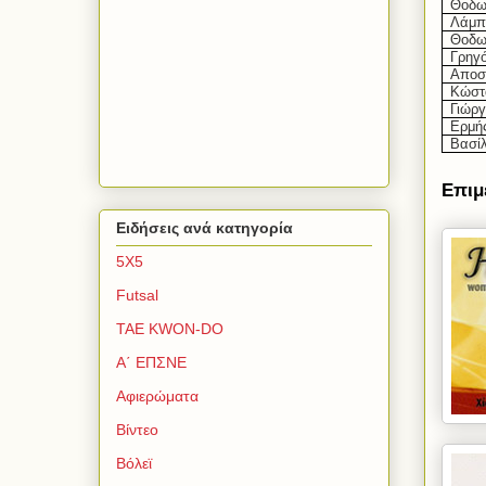
Θοδω
Λάμπ
Θοδω
Γρηγό
Αποσ
Κώστ
Γιώρ
Ερμή
Βασί
Επιμ
Ειδήσεις ανά κατηγορία
5Χ5
Futsal
TAE KWON-DO
Α΄ ΕΠΣΝΕ
Αφιερώματα
Βίντεο
Βόλεϊ