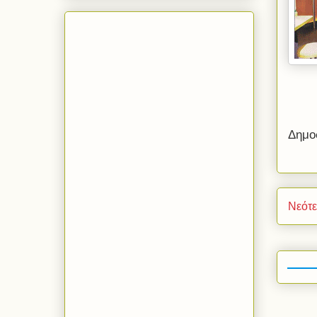
Δημο
Νεότ