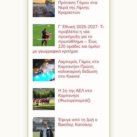
Πρόταση Γάμου στα
Νερά της Λίμνης
Κρεμαστών
Γ’ Εθνική 2026-2027: Τι
προβλέπει η νέα
προκήρυξη για το
πρωτάθλημα – Έως
120 ομάδες και όμιλοι
με γεωγραφικά κριτήρια
Λαμπερός Γάμος στο
Καρπενήσι-Πρώτη
καλοκαιρινή δεξίωση
στο Kasmir
Η 1η της ΑΕΛ στο
Καρπενήσι
(Φωτορεπορτάζ)
Έφυγε από τη ζωή ο
Βασίλης Κατσίκης