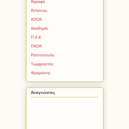
Άγραφα
Άτλαντας
ΑΠΟΚ
Ακαδημία
Π.Α.Κ.
ΠΑΟΚ
Ραπτόπουλο
Τυμφρηστός
Φραγκίστα
Αναγνώστες