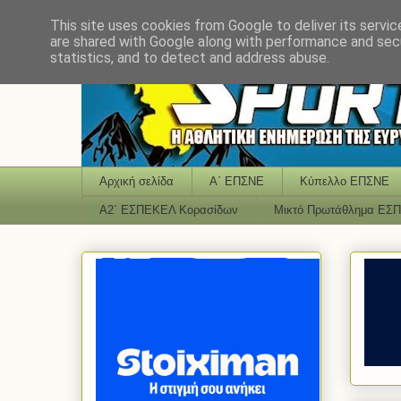
This site uses cookies from Google to deliver its servic
are shared with Google along with performance and secu
statistics, and to detect and address abuse.
Αρχική σελίδα
Α΄ ΕΠΣΝΕ
Κύπελλο ΕΠΣΝΕ
Α2΄ ΕΣΠΕΚΕΛ Κορασίδων
Μικτό Πρωτάθλημα ΕΣ