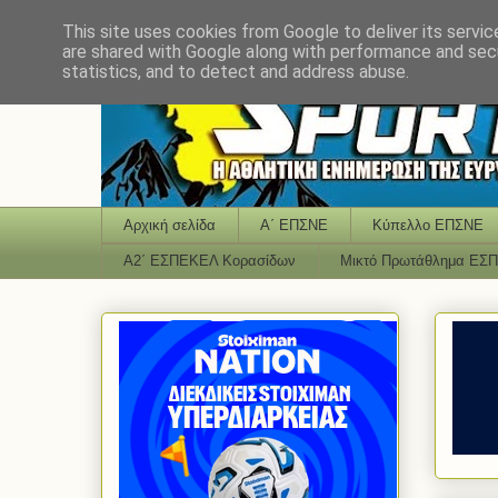
This site uses cookies from Google to deliver its servic
are shared with Google along with performance and secu
statistics, and to detect and address abuse.
Αρχική σελίδα
Α΄ ΕΠΣΝΕ
Κύπελλο ΕΠΣΝΕ
Α2΄ ΕΣΠΕΚΕΛ Κορασίδων
Μικτό Πρωτάθλημα ΕΣ