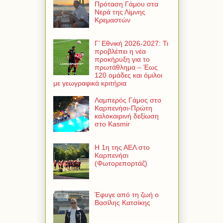
Πρόταση Γάμου στα
Νερά της Λίμνης
Κρεμαστών
Γ’ Εθνική 2026-2027: Τι
προβλέπει η νέα
προκήρυξη για το
πρωτάθλημα – Έως
120 ομάδες και όμιλοι
με γεωγραφικά κριτήρια
Λαμπερός Γάμος στο
Καρπενήσι-Πρώτη
καλοκαιρινή δεξίωση
στο Kasmir
Η 1η της ΑΕΛ στο
Καρπενήσι
(Φωτορεπορτάζ)
Έφυγε από τη ζωή ο
Βασίλης Κατσίκης