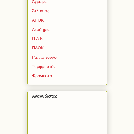
Άγραφα
Άτλαντας
ΑΠΟΚ
Ακαδημία
Π.Α.Κ.
ΠΑΟΚ
Ραπτόπουλο
Τυμφρηστός
Φραγκίστα
Αναγνώστες