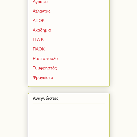
Άγραφα
Άτλαντας
ΑΠΟΚ
Ακαδημία
Π.Α.Κ.
ΠΑΟΚ
Ραπτόπουλο
Τυμφρηστός
Φραγκίστα
Αναγνώστες