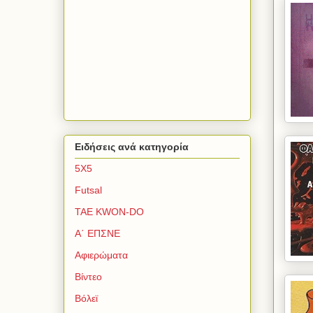
Ειδήσεις ανά κατηγορία
5Χ5
Futsal
TAE KWON-DO
Α΄ ΕΠΣΝΕ
Αφιερώματα
Βίντεο
Βόλεϊ