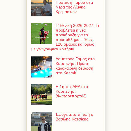
Πρόταση Γάμου στα
Νερά της Λίμνης
Κρεμαστών
Γ’ Εθνική 2026-2027: Τι
προβλέπει η νέα
προκήρυξη για το
πρωτάθλημα – Έως
120 ομάδες και όμιλοι
με γεωγραφικά κριτήρια
Λαμπερός Γάμος στο
Καρπενήσι-Πρώτη
καλοκαιρινή δεξίωση
στο Kasmir
Η 1η της ΑΕΛ στο
Καρπενήσι
(Φωτορεπορτάζ)
Έφυγε από τη ζωή ο
Βασίλης Κατσίκης