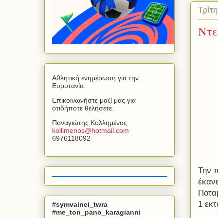
Τρίτ
Ντε
Αθλητική ενημέρωση για την
Ευρυτανία.
Επικοινωνήστε μαζί μας για
οτιδήποτε θελήσετε.
Παναγιώτης Κολλημένος
kollimenos
@
hotmail
.
com
6976118092
Την 
έκαν
Ποτα
1 εκτ
#symvainei_twra
#me_ton_pano_karagianni