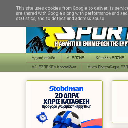
This site uses cookies from Google to deliver its servic
are shared with Google along with performance and secu
statistics, and to detect and address abuse.
Αρχική σελίδα
Α΄ ΕΠΣΝΕ
Κύπελλο ΕΠΣΝΕ
Α2΄ ΕΣΠΕΚΕΛ Κορασίδων
Μικτό Πρωτάθλημα ΕΣ