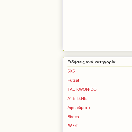
Ειδήσεις ανά κατηγορία
5Χ5
Futsal
TAE KWON-DO
Α΄ ΕΠΣΝΕ
Αφιερώματα
Βίντεο
Βόλεϊ