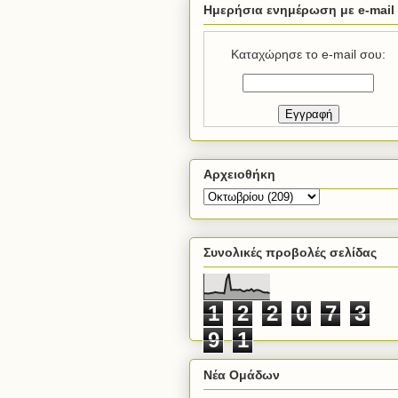
Ημερήσια ενημέρωση με e-mail
Καταχώρησε το e-mail σου:
Αρχειοθήκη
Συνολικές προβολές σελίδας
1
2
2
0
7
3
9
1
Νέα Ομάδων