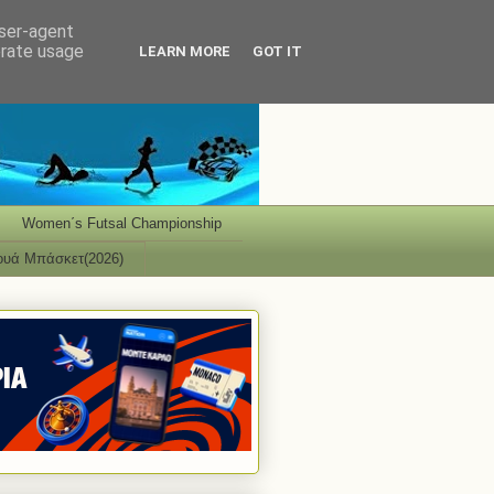
user-agent
erate usage
LEARN MORE
GOT IT
Women΄s Futsal Championship
ουά Μπάσκετ(2026)