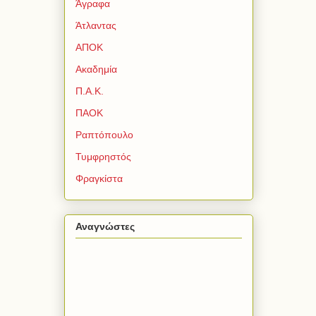
Άγραφα
Άτλαντας
ΑΠΟΚ
Ακαδημία
Π.Α.Κ.
ΠΑΟΚ
Ραπτόπουλο
Τυμφρηστός
Φραγκίστα
Αναγνώστες