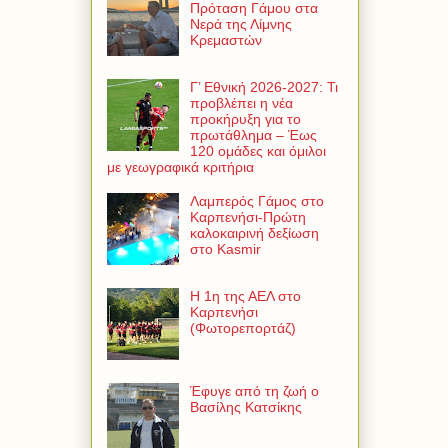
Πρόταση Γάμου στα
Νερά της Λίμνης
Κρεμαστών
Γ’ Εθνική 2026-2027: Τι
προβλέπει η νέα
προκήρυξη για το
πρωτάθλημα – Έως
120 ομάδες και όμιλοι
με γεωγραφικά κριτήρια
Λαμπερός Γάμος στο
Καρπενήσι-Πρώτη
καλοκαιρινή δεξίωση
στο Kasmir
Η 1η της ΑΕΛ στο
Καρπενήσι
(Φωτορεπορτάζ)
Έφυγε από τη ζωή ο
Βασίλης Κατσίκης