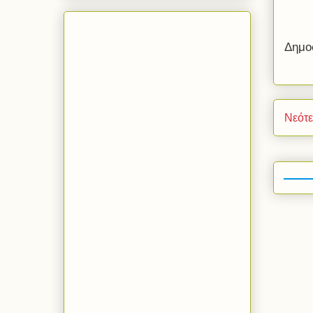
Δημο
Νεότ