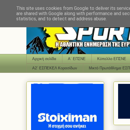
This site uses cookies from Google to deliver its servic
are shared with Google along with performance and secu
statistics, and to detect and address abuse.
Αρχική σελίδα
Α΄ ΕΠΣΝΕ
Κύπελλο ΕΠΣΝΕ
Α2΄ ΕΣΠΕΚΕΛ Κορασίδων
Μικτό Πρωτάθλημα ΕΣ