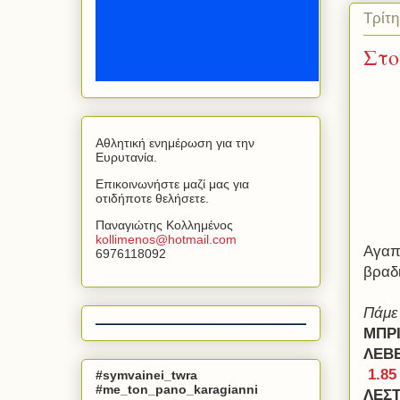
Τρίτ
Στο
Αθλητική ενημέρωση για την
Ευρυτανία.
Επικοινωνήστε μαζί μας για
οτιδήποτε θελήσετε.
Παναγιώτης Κολλημένος
kollimenos
@
hotmail
.
com
Αγαπ
6976118092
βραδ
Πάμε 
ΜΠΡΙ
ΛΕΒ
1.85
#symvainei_twra
#me_ton_pano_karagianni
ΛΕΣ