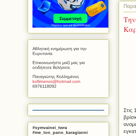
Παρα
Την
Καρ
Αθλητική ενημέρωση για την
Ευρυτανία.
Επικοινωνήστε μαζί μας για
οτιδήποτε θελήσετε.
Παναγιώτης Κολλημένος
kollimenos
@
hotmail
.
com
6976118092
Στις 
βρίσ
ονομα
#symvainei_twra
εγκατ
#me_ton_pano_karagianni