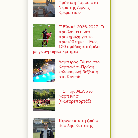
Πρόταση Γάμου στα
Νερά της Λίμνης
Κρεμαστών
Γ’ Εθνική 2026-2027: Τι
προβλέπει η νέα
προκήρυξη για το
πρωτάθλημα – Έως
120 ομάδες και όμιλοι
με γεωγραφικά κριτήρια
Λαμπερός Γάμος στο
Καρπενήσι-Πρώτη
καλοκαιρινή δεξίωση
στο Kasmir
Η 1η της ΑΕΛ στο
Καρπενήσι
(Φωτορεπορτάζ)
Έφυγε από τη ζωή ο
Βασίλης Κατσίκης