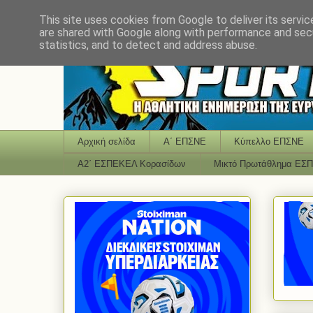
This site uses cookies from Google to deliver its servic
are shared with Google along with performance and secu
statistics, and to detect and address abuse.
Αρχική σελίδα
Α΄ ΕΠΣΝΕ
Κύπελλο ΕΠΣΝΕ
Α2΄ ΕΣΠΕΚΕΛ Κορασίδων
Μικτό Πρωτάθλημα ΕΣ