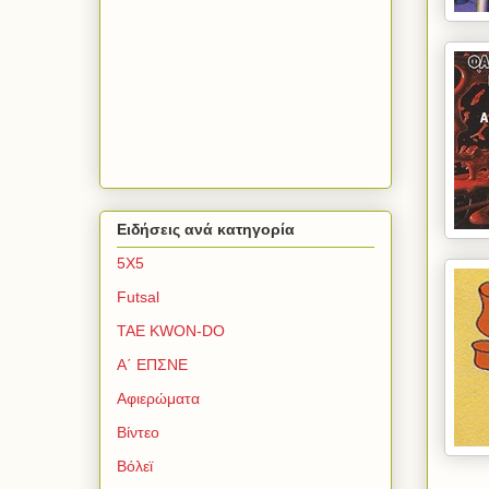
Ειδήσεις ανά κατηγορία
5Χ5
Futsal
TAE KWON-DO
Α΄ ΕΠΣΝΕ
Αφιερώματα
Βίντεο
Βόλεϊ