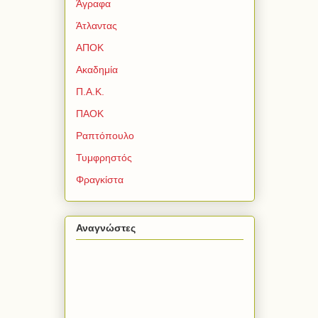
Άγραφα
Άτλαντας
ΑΠΟΚ
Ακαδημία
Π.Α.Κ.
ΠΑΟΚ
Ραπτόπουλο
Τυμφρηστός
Φραγκίστα
Αναγνώστες