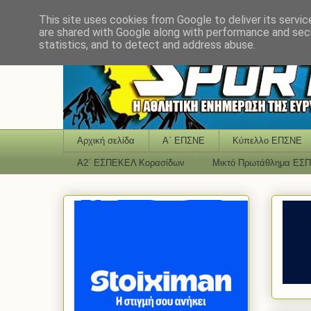
This site uses cookies from Google to deliver its servic
are shared with Google along with performance and secu
statistics, and to detect and address abuse.
Αρχική σελίδα
Α΄ ΕΠΣΝΕ
Κύπελλο ΕΠΣΝΕ
Α2΄ ΕΣΠΕΚΕΛ Κορασίδων
Μικτό Πρωτάθλημα ΕΣ