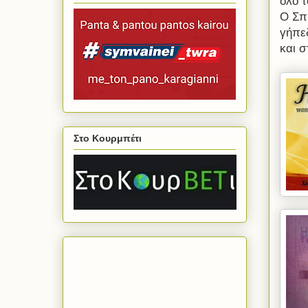
όλο 
Ο Σπ
γήπε
και σ
Στο Κουρμπέτι