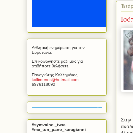
Τετά
Ισό
Αθλητική ενημέρωση για την
Ευρυτανία.
Επικοινωνήστε μαζί μας για
οτιδήποτε θελήσετε.
Παναγιώτης Κολλημένος
kollimenos
@
hotmail
.
com
6976118092
Στην
#symvainei_twra
αναδε
#me_ton_pano_karagianni