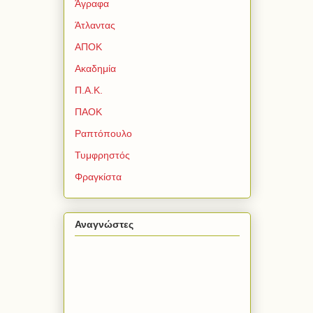
Άγραφα
Άτλαντας
ΑΠΟΚ
Ακαδημία
Π.Α.Κ.
ΠΑΟΚ
Ραπτόπουλο
Τυμφρηστός
Φραγκίστα
Αναγνώστες