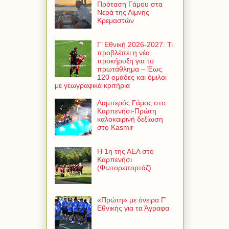
Πρόταση Γάμου στα
Νερά της Λίμνης
Κρεμαστών
Γ’ Εθνική 2026-2027: Τι
προβλέπει η νέα
προκήρυξη για το
πρωτάθλημα – Έως
120 ομάδες και όμιλοι
με γεωγραφικά κριτήρια
Λαμπερός Γάμος στο
Καρπενήσι-Πρώτη
καλοκαιρινή δεξίωση
στο Kasmir
Η 1η της ΑΕΛ στο
Καρπενήσι
(Φωτορεπορτάζ)
«Πρώτη» με όνειρα Γ'
Εθνικής για τα Άγραφα