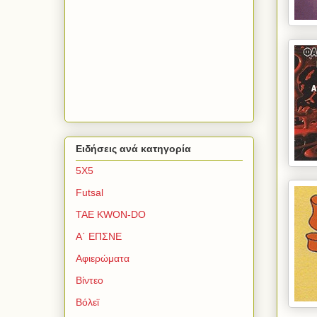
Ειδήσεις ανά κατηγορία
5Χ5
Futsal
TAE KWON-DO
Α΄ ΕΠΣΝΕ
Αφιερώματα
Βίντεο
Βόλεϊ