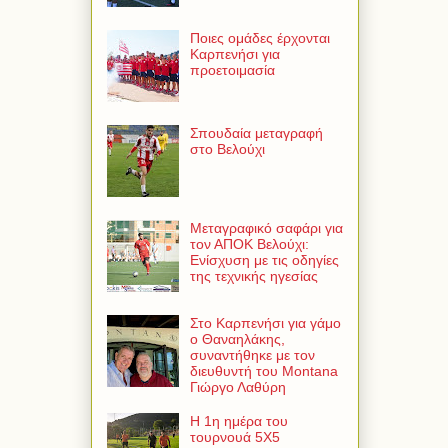
Ποιες ομάδες έρχονται
Καρπενήσι για
προετοιμασία
Σπουδαία μεταγραφή
στο Βελούχι
Μεταγραφικό σαφάρι για
τον ΑΠΟΚ Βελούχι:
Ενίσχυση με τις οδηγίες
της τεχνικής ηγεσίας
Στο Καρπενήσι για γάμο
ο Θαναηλάκης,
συναντήθηκε με τον
διευθυντή του Montana
Γιώργο Λαθύρη
Η 1η ημέρα του
τουρνουά 5Χ5