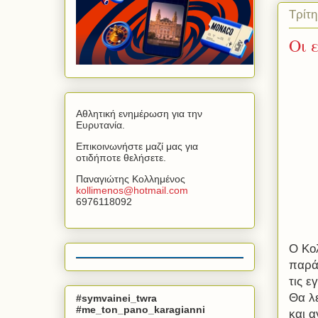
Τρίτ
Οι 
Αθλητική ενημέρωση για την
Ευρυτανία.
Επικοινωνήστε μαζί μας για
οτιδήποτε θελήσετε.
Παναγιώτης Κολλημένος
kollimenos
@
hotmail
.
com
6976118092
Ο Κο
παρά
τις ε
Θα λ
#symvainei_twra
#me_ton_pano_karagianni
και α