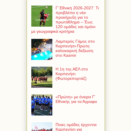
Γ’ Εθνική 2026-2027: Τι
προβλέπει η νέα
προκήρυξη για το
πρωτάθλημα – Έως
120 ομάδες και όμιλοι
με γεωγραφικά κριτήρια
Λαμπερός Γάμος στο
Καρπενήσι-Πρώτη
καλοκαιρινή δεξίωση
στο Kasmir
Η 1η της ΑΕΛ στο
Καρπενήσι
(Φωτορεπορτάζ)
«Πρώτη» με όνειρα Γ'
Εθνικής για τα Άγραφα
Ποιες ομάδες έρχονται
Καρπενήσι για