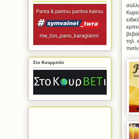
συλλ
Κυρι
ειδι
εμπει
βεβαί
τηλ.
πισίν
Στο Κουρμπέτι