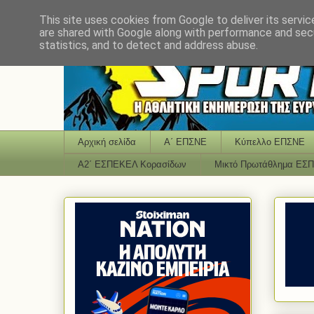
This site uses cookies from Google to deliver its servic
are shared with Google along with performance and secu
statistics, and to detect and address abuse.
Αρχική σελίδα
Α΄ ΕΠΣΝΕ
Κύπελλο ΕΠΣΝΕ
Α2΄ ΕΣΠΕΚΕΛ Κορασίδων
Μικτό Πρωτάθλημα ΕΣ