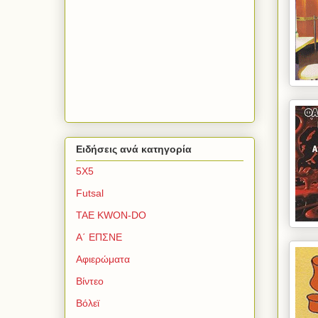
Ειδήσεις ανά κατηγορία
5Χ5
Futsal
TAE KWON-DO
Α΄ ΕΠΣΝΕ
Αφιερώματα
Βίντεο
Βόλεϊ