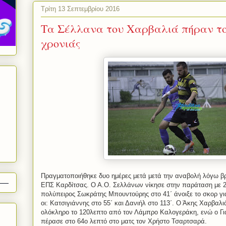
Τρίτη 13 Σεπτεμβρίου 2016
Τα Σέλλανα του Χαρβαλιά πήραν τον
χρονιάς
Πραγματοποιήθηκε δυο ημέρες μετά μετά την αναβολή λόγω βρ
ΕΠΣ Καρδίτσας. Ο Α.Ο. Σελλάνων νίκησε στην παράταση με 2
πολύπειρος Σωκράτης Μπουντούρης στο 41΄ άνοιξε το σκορ γι
οι: Κατσιγιάννης στο 55΄ και Δανιήλ στο 113΄. Ο Άκης Χαρβαλ
ολόκληρο το 120λεπτο από τον Λάμπρο Καλογεράκη, ενώ ο Γιά
πέρασε στο 64ο λεπτό στο ματς τον Χρήστο Τσαρτσαρά.