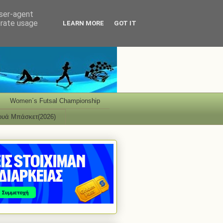
user-agent
erate usage
LEARN MORE
GOT IT
Women΄s Futsal Championship
ουά Μπάσκετ(2026)