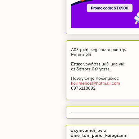
Αθλητική ενημέρωση για την
Ευρυτανία.
Επικοινωνήστε μαζί μας για
οτιδήποτε θελήσετε.
Παναγιώτης Κολλημένος
kollimenos
@
hotmail
.
com
6976118092
#symvainei_twra
#me_ton_pano_karagianni