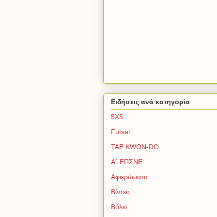
Ειδήσεις ανά κατηγορία
5Χ5
Futsal
TAE KWON-DO
Α΄ ΕΠΣΝΕ
Αφιερώματα
Βίντεο
Βόλεϊ