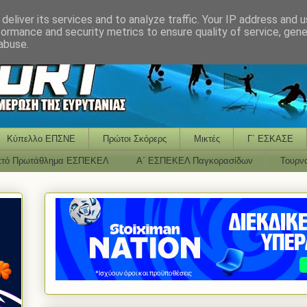
deliver its services and to analyze traffic. Your IP address and 
formance and security metrics to ensure quality of service, gen
abuse.
Κύπελλο ΕΠΣΝΕ
Πρώτοι Σκόρερς
Μικτές
Γ΄ ΕΣΚΑΣΕ
κτό Πρωτάθλημα ΕΣΠΕΚΕΛ
Α΄ ΕΣΠΕΚΕΛ Παγκορασίδων
Τουρν