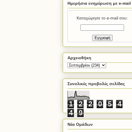
Ημερήσια ενημέρωση με e-mail
Καταχώρησε το e-mail σου:
Αρχειοθήκη
Συνολικές προβολές σελίδας
1
2
2
0
5
4
4
9
Νέα Ομάδων