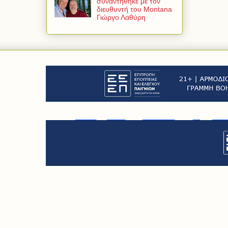
συναντήθηκε με τον
διευθυντή του Montana
Γιώργο Λαθύρη