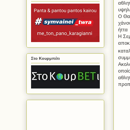
αθλη
υψηλέ
Ο Θαν
χάνον
ήττα
Η Σε
αποκ
κατα
συμμ
Στο Κουρμπέτι
Ακολ
οποίο
αθλη
προπ