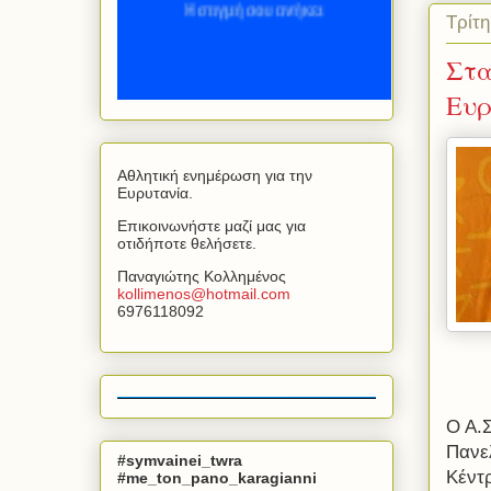
Τρίτη
Στα
Eυρ
Αθλητική ενημέρωση για την
Ευρυτανία.
Επικοινωνήστε μαζί μας για
οτιδήποτε θελήσετε.
Παναγιώτης Κολλημένος
kollimenos
@
hotmail
.
com
6976118092
Ο Α.
Πανε
#symvainei_twra
Κέντρ
#me_ton_pano_karagianni