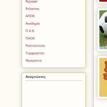
Άγραφα
Άτλαντας
ΑΠΟΚ
Ακαδημία
Π.Α.Κ.
ΠΑΟΚ
Ραπτόπουλο
Τυμφρηστός
Φραγκίστα
Αναγνώστες