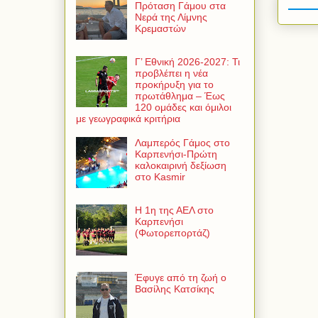
Πρόταση Γάμου στα
Νερά της Λίμνης
Κρεμαστών
Γ’ Εθνική 2026-2027: Τι
προβλέπει η νέα
προκήρυξη για το
πρωτάθλημα – Έως
120 ομάδες και όμιλοι
με γεωγραφικά κριτήρια
Λαμπερός Γάμος στο
Καρπενήσι-Πρώτη
καλοκαιρινή δεξίωση
στο Kasmir
Η 1η της ΑΕΛ στο
Καρπενήσι
(Φωτορεπορτάζ)
Έφυγε από τη ζωή ο
Βασίλης Κατσίκης