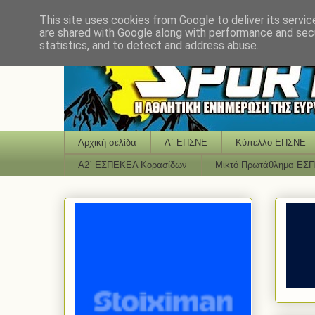
This site uses cookies from Google to deliver its servic
are shared with Google along with performance and secu
statistics, and to detect and address abuse.
Αρχική σελίδα
Α΄ ΕΠΣΝΕ
Κύπελλο ΕΠΣΝΕ
Α2΄ ΕΣΠΕΚΕΛ Κορασίδων
Μικτό Πρωτάθλημα ΕΣ