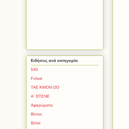
Ειδήσεις ανά κατηγορία
5Χ5
Futsal
TAE KWON-DO
Α΄ ΕΠΣΝΕ
Αφιερώματα
Βίντεο
Βόλεϊ