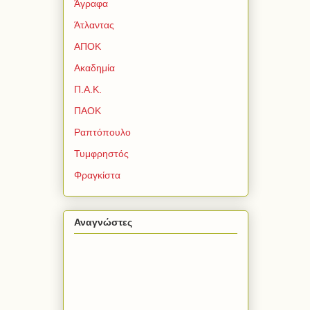
Άγραφα
Άτλαντας
ΑΠΟΚ
Ακαδημία
Π.Α.Κ.
ΠΑΟΚ
Ραπτόπουλο
Τυμφρηστός
Φραγκίστα
Αναγνώστες