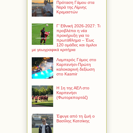
Πρόταση Γάμου στα
Νερά της Λίμνης
Κρεμαστών
Γ’ Εθνική 2026-2027: Τι
προβλέπει η νέα
προκήρυξη για το
πρωτάθλημα – Έως
120 ομάδες και όμιλοι
με γεωγραφικά κριτήρια
Λαμπερός Γάμος στο
Καρπενήσι-Πρώτη
καλοκαιρινή δεξίωση
στο Kasmir
Η 1η της ΑΕΛ στο
Καρπενήσι
(Φωτορεπορτάζ)
Έφυγε από τη ζωή ο
Βασίλης Κατσίκης