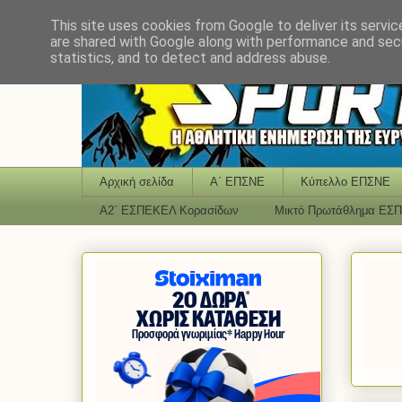
This site uses cookies from Google to deliver its servic
are shared with Google along with performance and secu
statistics, and to detect and address abuse.
Αρχική σελίδα
Α΄ ΕΠΣΝΕ
Κύπελλο ΕΠΣΝΕ
Α2΄ ΕΣΠΕΚΕΛ Κορασίδων
Μικτό Πρωτάθλημα ΕΣ