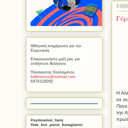
Σάββ
Γύρ
Αθλητική ενημέρωση για την
Ευρυτανία.
Επικοινωνήστε μαζί μας για
οτιδήποτε θελήσετε.
Παναγιώτης Κολλημένος
kollimenos
@
hotmail
.
com
6976118092
Η Αλ
σε α
Πανελ
την 
πρωτ
#symvainei_twra
#me_ton_pano_karagianni