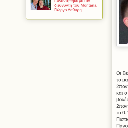
συναντήθηκε με τον
διευθυντή του Montana
Γιώργο Λαθύρη
Οι Β
το μα
2πον
και ο
βολέ
2πον
το 0
Πιστι
Πάνο