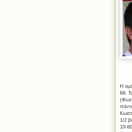
Η ομ
69. Τ
(Φωτ
πόντ
Κωστ
1/2 β
10-60