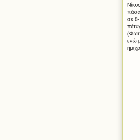
Νίκο
πάσα 
σε 8
πέτυχ
(Φωτ
ενώ 
ημιχρ