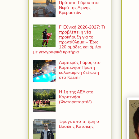
Πρόταση Γάμου στα
Νερά της Λίμνης
Κρεμαστών
Γ’ Εθνική 2026-2027: Τι
προβλέπει η νέα
προκήρυξη για το
πρωτάθλημα – Έως
120 ομάδες και όμιλοι
με γεωγραφικά κριτήρια
Λαμπερός Γάμος στο
Καρπενήσι-Πρώτη
καλοκαιρινή δεξίωση
στο Kasmir
Η 1η της ΑΕΛ στο
Καρπενήσι
(Φωτορεπορτάζ)
Έφυγε από τη ζωή ο
Βασίλης Κατσίκης