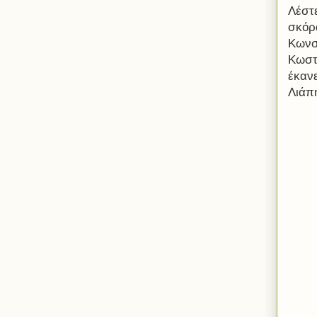
Λέστ
σκόρα
Κωνσ
Κωστ
έκαν
Λιάπ