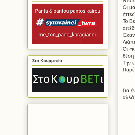
Ντότ
Οι μα
ήττες
Το Βε
απέδε
Έκαν
Λιάπ
Οι «κ
θέση 
Στο Κουρμπέτι
Την ε
Παρέα
Για έ
αλλά 