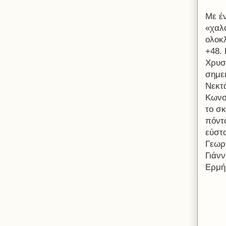
Με έ
«χαλ
ολοκ
+48.
Χρυσ
σημε
Νεκτά
Κωνσ
το σκ
πόντ
εύστ
Γεωργ
Γιάν
Ερμή