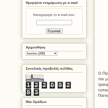
Ημερήσια ενημέρωση με e-mail
Καταχώρησε το e-mail σου:
Αρχειοθήκη
Συνολικές προβολές σελίδας
Ο Πα
τον 
1
2
2
0
9
2
τραυ
τυπι
8
3
Πιστ
Νέα Ομάδων