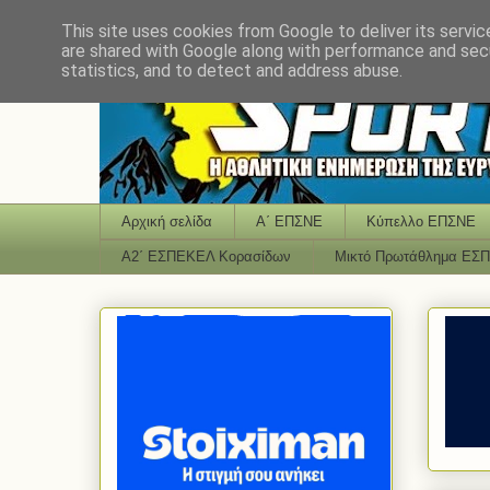
This site uses cookies from Google to deliver its servic
are shared with Google along with performance and secu
statistics, and to detect and address abuse.
Αρχική σελίδα
Α΄ ΕΠΣΝΕ
Κύπελλο ΕΠΣΝΕ
Α2΄ ΕΣΠΕΚΕΛ Κορασίδων
Μικτό Πρωτάθλημα ΕΣ