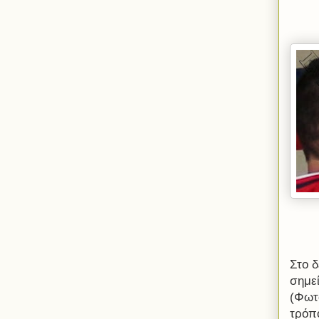
Στο δ
σημεί
(Φωτο
τρόπο