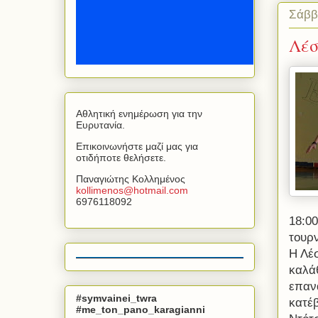
Σάββ
Λέσ
Αθλητική ενημέρωση για την
Ευρυτανία.
Επικοινωνήστε μαζί μας για
οτιδήποτε θελήσετε.
Παναγιώτης Κολλημένος
kollimenos
@
hotmail
.
com
6976118092
18:00
τουρ
Η Λέ
καλάθ
επανά
#symvainei_twra
κατέ
#me_ton_pano_karagianni