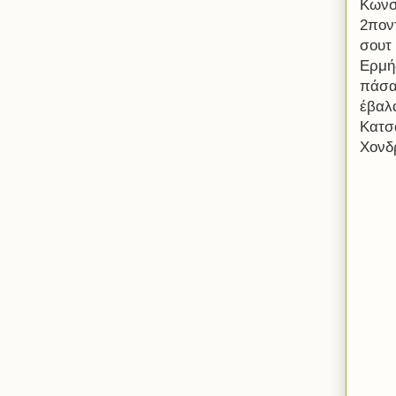
Κωνσ
2πον
σουτ
Ερμή
πάσα
έβαλ
Κατσ
Χονδ