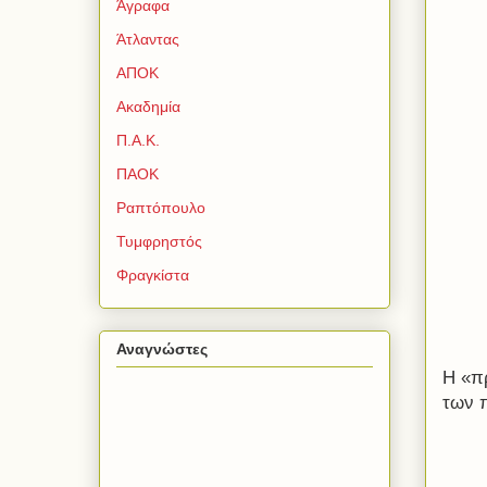
Άγραφα
Άτλαντας
ΑΠΟΚ
Ακαδημία
Π.Α.Κ.
ΠΑΟΚ
Ραπτόπουλο
Τυμφρηστός
Φραγκίστα
Αναγνώστες
Η «π
των 