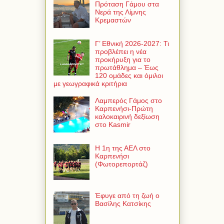
Πρόταση Γάμου στα
Νερά της Λίμνης
Κρεμαστών
Γ’ Εθνική 2026-2027: Τι
προβλέπει η νέα
προκήρυξη για το
πρωτάθλημα – Έως
120 ομάδες και όμιλοι
με γεωγραφικά κριτήρια
Λαμπερός Γάμος στο
Καρπενήσι-Πρώτη
καλοκαιρινή δεξίωση
στο Kasmir
Η 1η της ΑΕΛ στο
Καρπενήσι
(Φωτορεπορτάζ)
Έφυγε από τη ζωή ο
Βασίλης Κατσίκης