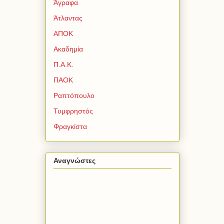
Άγραφα
Άτλαντας
ΑΠΟΚ
Ακαδημία
Π.Α.Κ.
ΠΑΟΚ
Ραπτόπουλο
Τυμφρηστός
Φραγκίστα
Αναγνώστες