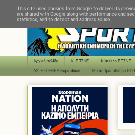
This site uses cookies from Google to deliver its servic
are shared with Google along with performance and secu
statistics, and to detect and address abuse.
Αρχική σελίδα
Α΄ ΕΠΣΝΕ
Κύπελλο ΕΠΣΝΕ
Α2΄ ΕΣΠΕΚΕΛ Κορασίδων
Μικτό Πρωτάθλημα ΕΣ