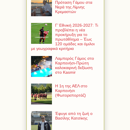
Πρόταση Γάμου στα
Νερά της Λίμνης
Κρεμαστών
Γ’ Εθνική 2026-2027: Τι
προβλέπει η νέα
προκήρυξη για το
πρωτάθλημα – Έως
120 ομάδες και όμιλοι
με γεωγραφικά κριτήρια
Λαμπερός Γάμος στο
Καρπενήσι-Πρώτη
καλοκαιρινή δεξίωση
στο Kasmir
Η 1η της ΑΕΛ στο
Καρπενήσι
(Φωτορεπορτάζ)
Έφυγε από τη ζωή ο
Βασίλης Κατσίκης