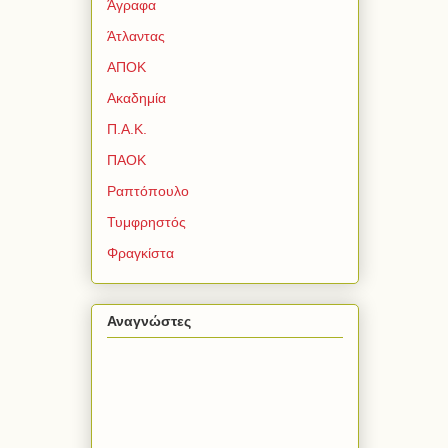
Άγραφα
Άτλαντας
ΑΠΟΚ
Ακαδημία
Π.Α.Κ.
ΠΑΟΚ
Ραπτόπουλο
Τυμφρηστός
Φραγκίστα
Αναγνώστες