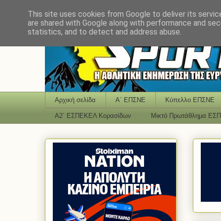
This site uses cookies from Google to deliver its servic
are shared with Google along with performance and secu
statistics, and to detect and address abuse.
Αρχική σελίδα
Α΄ ΕΠΣΝΕ
Κύπελλο ΕΠΣΝΕ
Α2΄ ΕΣΠΕΚΕΛ Κορασίδων
Μικτό Πρωτάθλημα ΕΣ