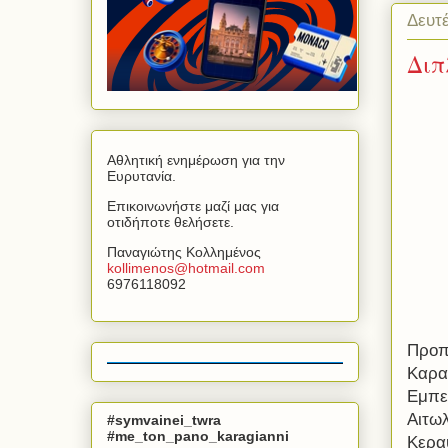
Δευτ
Διπ
Αθλητική ενημέρωση για την
Ευρυτανία.
Επικοινωνήστε μαζί μας για
οτιδήποτε θελήσετε.
Παναγιώτης Κολλημένος
kollimenos
@
hotmail
.
com
6976118092
Προπο
Καρα
Εμπε
Αιτω
#symvainei_twra
#me_ton_pano_karagianni
Κεραυ