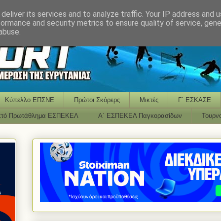
deliver its services and to analyze traffic. Your IP address and 
formance and security metrics to ensure quality of service, gen
abuse.
Κύπελλο ΕΠΣΝΕ
Πρώτοι Σκόρερς
Μικτές
Γ΄ ΕΣΚΑΣΕ
κτό Πρωτάθλημα ΕΣΠΕΚΕΛ
Α΄ ΕΣΠΕΚΕΛ Παγκορασίδων
Τουρν