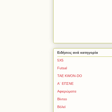
Ειδήσεις ανά κατηγορία
5Χ5
Futsal
TAE KWON-DO
Α΄ ΕΠΣΝΕ
Αφιερώματα
Βίντεο
Βόλεϊ