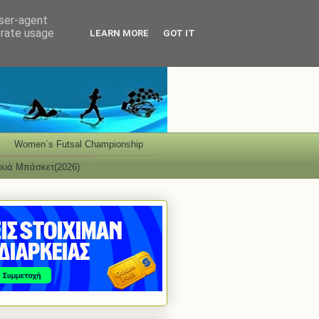
user-agent
erate usage
LEARN MORE
GOT IT
Women΄s Futsal Championship
ουά Μπάσκετ(2026)