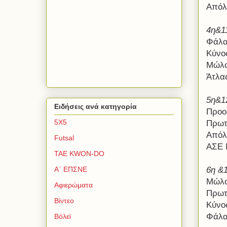
Απόλ
4η&1
Φάλα
Κύνο
Μώλο
Άτλα
5η&1
Ειδήσεις ανά κατηγορία
Προο
5Χ5
Πρωτ
Απόλ
Futsal
ΑΣΕ 
TAE KWON-DO
6η &
Α΄ ΕΠΣΝΕ
Μώλο
Αφιερώματα
Πρωτ
Βίντεο
Κύνο
Φάλα
Βόλεϊ