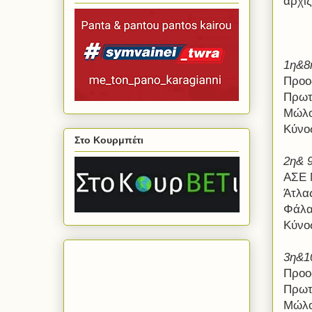
αρχίζ
1η&8
Προο
Πρωτ
Μώλο
Κύνο
Στο Κουρμπέτι
2η& 
ΑΣΕ 
Άτλα
Φάλα
Κύνο
3η&1
Προο
Πρωτ
Μώλο