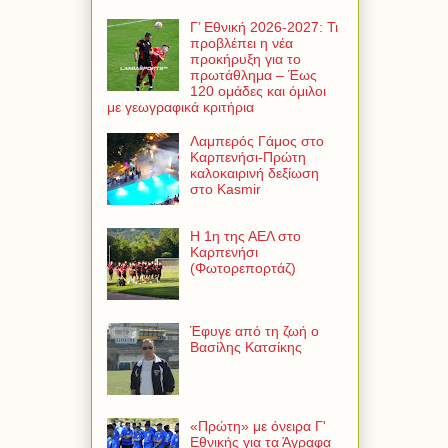
Γ’ Εθνική 2026-2027: Τι
προβλέπει η νέα
προκήρυξη για το
πρωτάθλημα – Έως
120 ομάδες και όμιλοι
με γεωγραφικά κριτήρια
Λαμπερός Γάμος στο
Καρπενήσι-Πρώτη
καλοκαιρινή δεξίωση
στο Kasmir
Η 1η της ΑΕΛ στο
Καρπενήσι
(Φωτορεπορτάζ)
Έφυγε από τη ζωή ο
Βασίλης Κατσίκης
«Πρώτη» με όνειρα Γ'
Εθνικής για τα Άγραφα