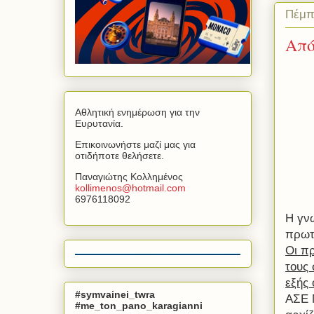
Πέμπ
Από
Αθλητική ενημέρωση για την
Ευρυτανία.
Επικοινωνήστε μαζί μας για
οτιδήποτε θελήσετε.
Παναγιώτης Κολλημένος
kollimenos
@
hotmail
.
com
6976118092
Η γν
πρωτ
Οι π
τους 
εξής
#symvainei_twra
ΑΣΕ 
#me_ton_pano_karagianni