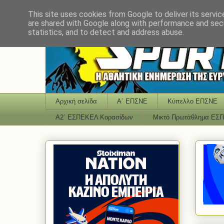
This site uses cookies from Google to deliver its servic
are shared with Google along with performance and secu
statistics, and to detect and address abuse.
Αρχική σελίδα
Α΄ ΕΠΣΝΕ
Κύπελλο ΕΠΣΝΕ
Α2΄ ΕΣΠΕΚΕΛ Κορασίδων
Μικτό Πρωτάθλημα ΕΣ