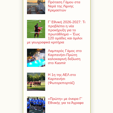
Πρόταση Γάμου στα
Νερά της Λίμνης
Κρεμαστών
Γ’ Εθνική 2026-2027: Τι
προβλέπει η νέα
προκήρυξη για το
πρωτάθλημα – Έως
120 ομάδες και όμιλοι
με γεωγραφικά κριτήρια
Λαμπερός Γάμος στο
Καρπενήσι-Πρώτη
καλοκαιρινή δεξίωση
στο Kasmir
Η 1η της ΑΕΛ στο
Καρπενήσι
(Φωτορεπορτάζ)
«Πρώτη» με όνειρα Γ'
Εθνικής για τα Άγραφα