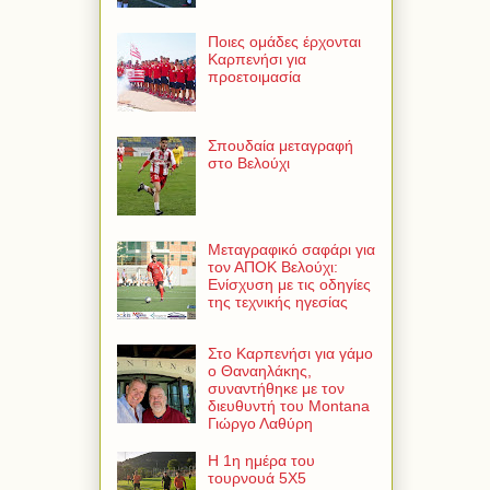
Ποιες ομάδες έρχονται
Καρπενήσι για
προετοιμασία
Σπουδαία μεταγραφή
στο Βελούχι
Μεταγραφικό σαφάρι για
τον ΑΠΟΚ Βελούχι:
Ενίσχυση με τις οδηγίες
της τεχνικής ηγεσίας
Στο Καρπενήσι για γάμο
ο Θαναηλάκης,
συναντήθηκε με τον
διευθυντή του Montana
Γιώργο Λαθύρη
Η 1η ημέρα του
τουρνουά 5Χ5