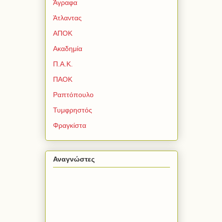
Άγραφα
Άτλαντας
ΑΠΟΚ
Ακαδημία
Π.Α.Κ.
ΠΑΟΚ
Ραπτόπουλο
Τυμφρηστός
Φραγκίστα
Αναγνώστες