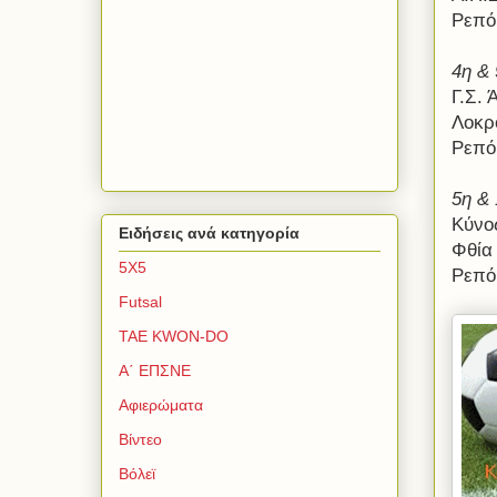
Ρεπό
4η
& 
Γ.Σ. 
Λοκρ
Ρεπό
5η
& 
Κύνο
Ειδήσεις ανά κατηγορία
Φθία
5Χ5
Ρεπό:
Futsal
TAE KWON-DO
Α΄ ΕΠΣΝΕ
Αφιερώματα
Βίντεο
Βόλεϊ