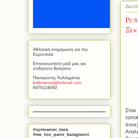
Δευτ
Ρεπ
Ξεκ
Αθλητική ενημέρωση για την
Ευρυτανία.
Επικοινωνήστε μαζί μας για
οτιδήποτε θελήσετε.
Παναγιώτης Κολλημένος
kollimenos
@
hotmail
.
com
6976118092
Στον
τοποθ
συνε
#symvainei_twra
Αταλά
#me_ton_pano_karagianni