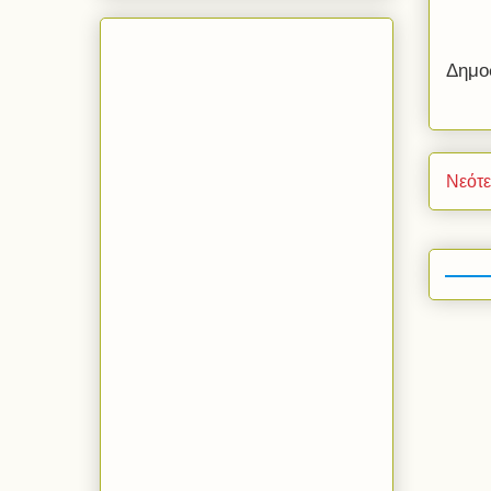
Δημο
Νεότ