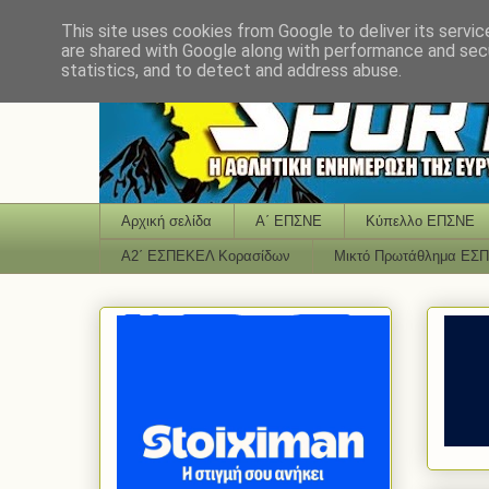
This site uses cookies from Google to deliver its servic
are shared with Google along with performance and secu
statistics, and to detect and address abuse.
Αρχική σελίδα
Α΄ ΕΠΣΝΕ
Κύπελλο ΕΠΣΝΕ
Α2΄ ΕΣΠΕΚΕΛ Κορασίδων
Μικτό Πρωτάθλημα ΕΣ