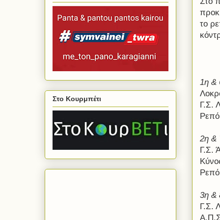
Στο 
προκ
το ρε
κόντ
1η & 
Λοκρ
Στο Κουρμπέτι
Γ.Σ. 
Ρεπό:
2η
& 
Γ.Σ.
Κύνο
Ρεπό
3η
& 
Γ.Σ. 
Α.Π.