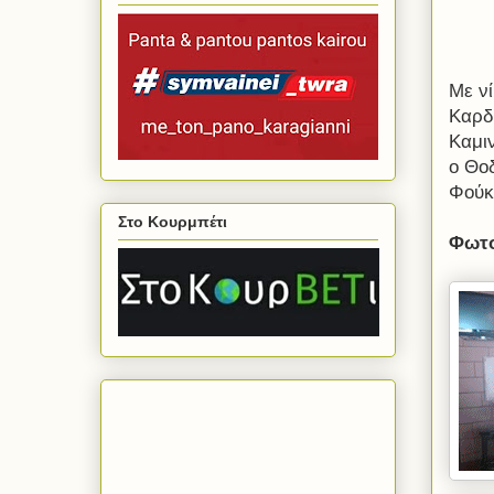
Με ν
Καρδ
Καμιν
ο Θο
Φούκη
Στο Κουρμπέτι
Φωτο