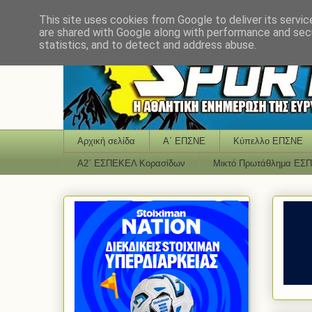
This site uses cookies from Google to deliver its servic
are shared with Google along with performance and secu
statistics, and to detect and address abuse.
Αρχική σελίδα
Α΄ ΕΠΣΝΕ
Κύπελλο ΕΠΣΝΕ
Α2΄ ΕΣΠΕΚΕΛ Κορασίδων
Μικτό Πρωτάθλημα ΕΣ