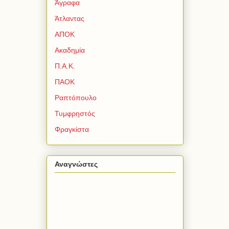
Άγραφα
Άτλαντας
ΑΠΟΚ
Ακαδημία
Π.Α.Κ.
ΠΑΟΚ
Ραπτόπουλο
Τυμφρηστός
Φραγκίστα
Αναγνώστες