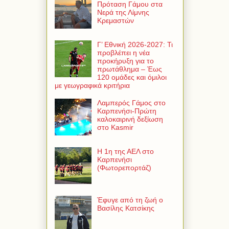
Πρόταση Γάμου στα
Νερά της Λίμνης
Κρεμαστών
Γ’ Εθνική 2026-2027: Τι
προβλέπει η νέα
προκήρυξη για το
πρωτάθλημα – Έως
120 ομάδες και όμιλοι
με γεωγραφικά κριτήρια
Λαμπερός Γάμος στο
Καρπενήσι-Πρώτη
καλοκαιρινή δεξίωση
στο Kasmir
Η 1η της ΑΕΛ στο
Καρπενήσι
(Φωτορεπορτάζ)
Έφυγε από τη ζωή ο
Βασίλης Κατσίκης