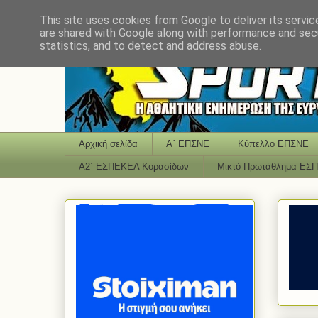
This site uses cookies from Google to deliver its servic
are shared with Google along with performance and secu
statistics, and to detect and address abuse.
Αρχική σελίδα
Α΄ ΕΠΣΝΕ
Κύπελλο ΕΠΣΝΕ
Α2΄ ΕΣΠΕΚΕΛ Κορασίδων
Μικτό Πρωτάθλημα ΕΣ