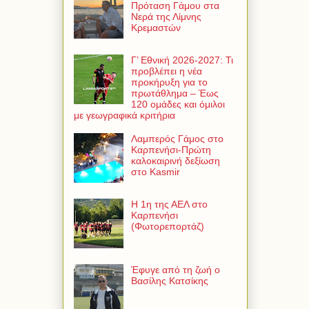
Πρόταση Γάμου στα
Νερά της Λίμνης
Κρεμαστών
Γ’ Εθνική 2026-2027: Τι
προβλέπει η νέα
προκήρυξη για το
πρωτάθλημα – Έως
120 ομάδες και όμιλοι
με γεωγραφικά κριτήρια
Λαμπερός Γάμος στο
Καρπενήσι-Πρώτη
καλοκαιρινή δεξίωση
στο Kasmir
Η 1η της ΑΕΛ στο
Καρπενήσι
(Φωτορεπορτάζ)
Έφυγε από τη ζωή ο
Βασίλης Κατσίκης