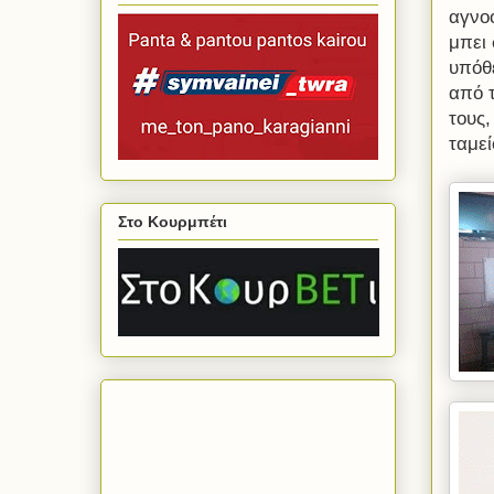
αγνοο
μπει 
υπόθ
από 
τους
ταμεί
Στο Κουρμπέτι