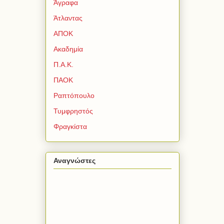
Άγραφα
Άτλαντας
ΑΠΟΚ
Ακαδημία
Π.Α.Κ.
ΠΑΟΚ
Ραπτόπουλο
Τυμφρηστός
Φραγκίστα
Αναγνώστες