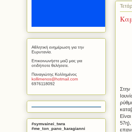
Τετά
Καμ
Αθλητική ενημέρωση για την
Ευρυτανία.
Επικοινωνήστε μαζί μας για
οτιδήποτε θελήσετε.
Παναγιώτης Κολλημένος
kollimenos
@
hotmail
.
com
6976118092
Στην
Ιουν
ρύθμ
κατα
Είναι
57η),
#symvainei_twra
#me_ton_pano_karagianni
επανε