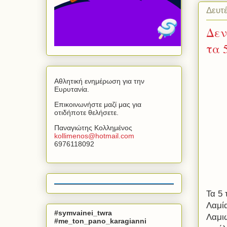
Δευτ
Δεν
τα 
Αθλητική ενημέρωση για την
Ευρυτανία.
Επικοινωνήστε μαζί μας για
οτιδήποτε θελήσετε.
Παναγιώτης Κολλημένος
kollimenos
@
hotmail
.
com
6976118092
Τα 5
Λαμί
#symvainei_twra
Λαμι
#me_ton_pano_karagianni