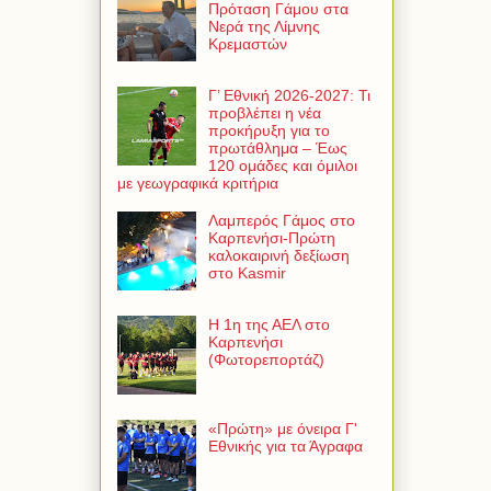
Πρόταση Γάμου στα
Νερά της Λίμνης
Κρεμαστών
Γ’ Εθνική 2026-2027: Τι
προβλέπει η νέα
προκήρυξη για το
πρωτάθλημα – Έως
120 ομάδες και όμιλοι
με γεωγραφικά κριτήρια
Λαμπερός Γάμος στο
Καρπενήσι-Πρώτη
καλοκαιρινή δεξίωση
στο Kasmir
Η 1η της ΑΕΛ στο
Καρπενήσι
(Φωτορεπορτάζ)
«Πρώτη» με όνειρα Γ'
Εθνικής για τα Άγραφα