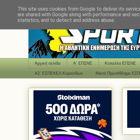
This site uses cookies from Google to deliver its servic
are shared with Google along with performance and secu
statistics, and to detect and address abuse.
Αρχική σελίδα
Α΄ ΕΠΣΝΕ
Κύπελλο ΕΠΣΝΕ
Α2΄ ΕΣΠΕΚΕΛ Κορασίδων
Μικτό Πρωτάθλημα ΕΣ