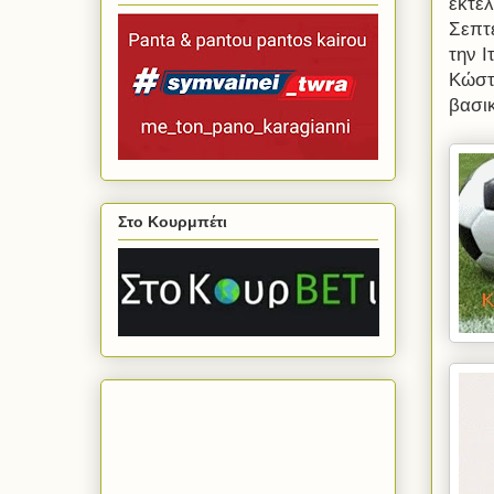
εκτέλ
Σεπτε
την Ι
Κώστ
βασι
Στο Κουρμπέτι