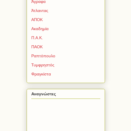
Άγραφα
Άτλαντας
ΑΠΟΚ
Ακαδημία
Π.Α.Κ.
ΠΑΟΚ
Ραπτόπουλο
Τυμφρηστός
Φραγκίστα
Αναγνώστες