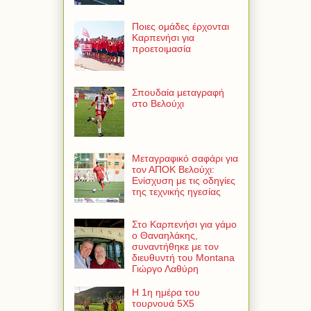
Ποιες ομάδες έρχονται
Καρπενήσι για
προετοιμασία
Σπουδαία μεταγραφή
στο Βελούχι
Μεταγραφικό σαφάρι για
τον ΑΠΟΚ Βελούχι:
Ενίσχυση με τις οδηγίες
της τεχνικής ηγεσίας
Στο Καρπενήσι για γάμο
ο Θαναηλάκης,
συναντήθηκε με τον
διευθυντή του Montana
Γιώργο Λαθύρη
Η 1η ημέρα του
τουρνουά 5Χ5