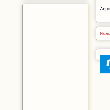
Δημο
Νεότ