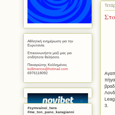
Τετά
Στο
Αθλητική ενημέρωση για την
Ευρυτανία.
Επικοινωνήστε μαζί μας για
οτιδήποτε θελήσετε.
Παναγιώτης Κολλημένος
kollimenos
@
hotmail
.
com
6976118092
Αγαπ
πήγα
βραδ
Λονδ
Leag
3.
#symvainei_twra
#me_ton_pano_karagianni