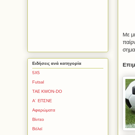
Με μ
παίρ
σημα
Ειδήσεις ανά κατηγορία
Επιμ
5Χ5
Futsal
TAE KWON-DO
Α΄ ΕΠΣΝΕ
Αφιερώματα
Βίντεο
Βόλεϊ