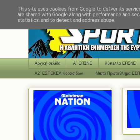
This site uses cookies from Google to deliver its servic
are shared with Google along with performance and secu
statistics, and to detect and address abuse.
Αρχική σελίδα
Α΄ ΕΠΣΝΕ
Κύπελλο ΕΠΣΝΕ
Α2΄ ΕΣΠΕΚΕΛ Κορασίδων
Μικτό Πρωτάθλημα ΕΣ