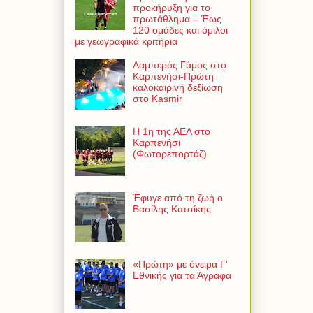
Γ’ Εθνική 2026-2027: Τι
προβλέπει η νέα
προκήρυξη για το
πρωτάθλημα – Έως
120 ομάδες και όμιλοι
με γεωγραφικά κριτήρια
Λαμπερός Γάμος στο
Καρπενήσι-Πρώτη
καλοκαιρινή δεξίωση
στο Kasmir
Η 1η της ΑΕΛ στο
Καρπενήσι
(Φωτορεπορτάζ)
Έφυγε από τη ζωή ο
Βασίλης Κατσίκης
«Πρώτη» με όνειρα Γ'
Εθνικής για τα Άγραφα