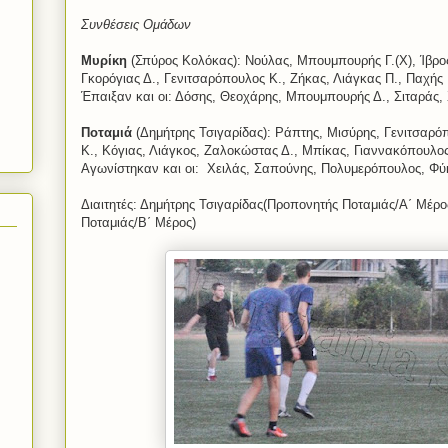
Συνθέσεις Ομάδων
Μυρίκη
(Σπύρος Κολόκας): Νούλας, Μπουμπουρής Γ.(Χ), Ίβρο
Γκορόγιας Δ., Γενιτσαρόπουλος Κ., Ζήκας, Λιάγκας Π., Παχής
Έπαιξαν και οι: Δόσης, Θεοχάρης, Μπουμπουρής Δ., Σιταράς, 
Ποταμιά
(Δημήτρης Τσιγαρίδας): Ράπτης, Μισύρης, Γενιτσαρόπ
Κ., Κόγιας, Λιάγκος, Ζαλοκώστας Δ., Μπίκας, Γιαννακόπουλο
Αγωνίστηκαν και οι:
Χειλάς, Σαπούνης, Πολυμερόπουλος, Φύ
Διαιτητές: Δημήτρης Τσιγαρίδας(Προπονητής Ποταμιάς/Α΄ Μέρο
Ποταμιάς/Β΄ Μέρος)