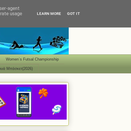
user-agent
erate usage
LEARN MORE
GOT IT
Women΄s Futsal Championship
ουά Μπάσκετ(2026)