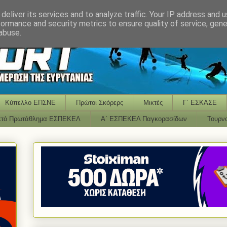
deliver its services and to analyze traffic. Your IP address and 
formance and security metrics to ensure quality of service, gen
abuse.
Κύπελλο ΕΠΣΝΕ
Πρώτοι Σκόρερς
Μικτές
Γ΄ ΕΣΚΑΣΕ
κτό Πρωτάθλημα ΕΣΠΕΚΕΛ
Α΄ ΕΣΠΕΚΕΛ Παγκορασίδων
Τουρν