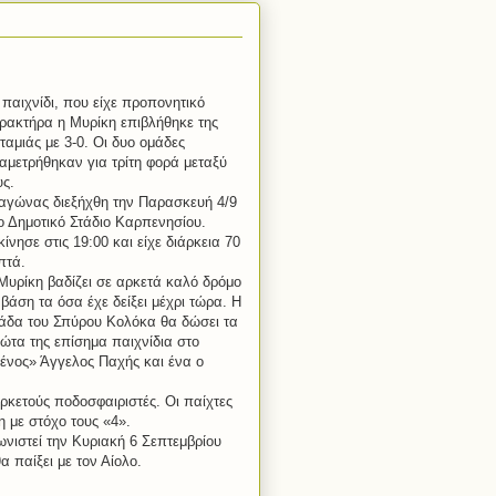
 παιχνίδι, που είχε προπονητικό
ρακτήρα η Μυρίκη επιβλήθηκε της
ταμιάς με 3-0. Οι δυο ομάδες
αμετρήθηκαν για τρίτη φορά μεταξύ
υς.
αγώνας διεξήχθη την Παρασκευή 4/9
ο Δημοτικό Στάδιο Καρπενησίου.
κίνησε στις 19:00 και είχε διάρκεια 70
πτά.
υρίκη βαδίζει σε αρκετά καλό δρόμο
 βάση τα όσα έχε δείξει μέχρι τώρα. Η
άδα του Σπύρου Κολόκα θα δώσει τα
ώτα της επίσημα παιχνίδια στο
ένος» Άγγελος Παχής και ένα ο
ρκετούς ποδοσφαιριστές. Οι παίχτες
 με στόχο τους «4».
νιστεί την Κυριακή 6 Σεπτεμβρίου
 παίξει με τον Αίολο.