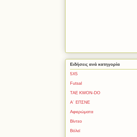
Ειδήσεις ανά κατηγορία
5Χ5
Futsal
TAE KWON-DO
Α΄ ΕΠΣΝΕ
Αφιερώματα
Βίντεο
Βόλεϊ