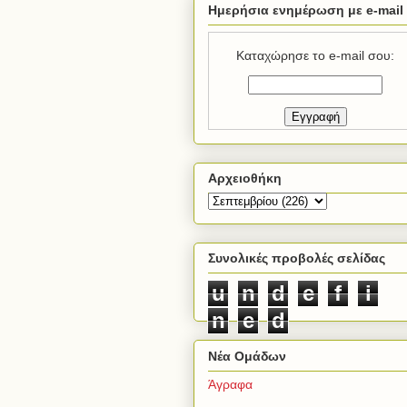
Ημερήσια ενημέρωση με e-mail
Καταχώρησε το e-mail σου:
Αρχειοθήκη
Συνολικές προβολές σελίδας
u
n
d
e
f
i
n
e
d
Νέα Ομάδων
Άγραφα