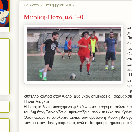
Σάββατο 5 Σεπτεμβρίου 2015
Μυρίκη-Ποταμιά 3-0
Σε
χα
Πο
αν
το
Ο 
στ
Ξε
λε
H
Μ
με
ομ
πρ
κύπελλο κόντρα στον Αίολο. Δυο γκολ σημείωσε ο «φορμαρισμ
Πάνος Λιάγκας.
Η Ποταμιά δίνει συνεχόμενα φιλικά «τεστ», χρησιμοποιώντας α
του Δημήτρη Τσιγαρίδα αντιμετωπίζουν στο κύπελλο την Κρέντη
Όσον αφορά τα υπόλοιπα φιλικά των ομάδων η Μυρίκη θα αγω
κόντρα στον Παναγραφιωτικό, ενώ η Ποταμιά μια ημέρα μετά θα