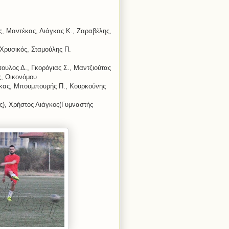
ς, Μαντέκας, Λιάγκας Κ., Ζαραβέλης,
Χρυσικός, Σταμούλης Π.
ουλος Δ., Γκορόγιας Σ., Μαντζιούτας
ς, Οικονόμου
κας, Μπουμπουρής Π., Κουρκούνης
ς), Χρήστος Λιάγκος(Γυμναστής