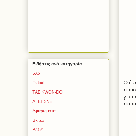
Ειδήσεις ανά κατηγορία
5Χ5
Ο έμ
Futsal
προσε
TAE KWON-DO
για ε
Α΄ ΕΠΣΝΕ
παρα
Αφιερώματα
Βίντεο
Βόλεϊ