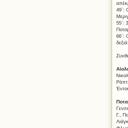
απέκ
49΄:
Μερι
55΄: 
Ποτα
66΄:
δεξιά
Συνθ
Αίολ
Νικολ
Ράπτ
Έντο
Ποτα
Γενιτ
Γ., 
Λιάγκ