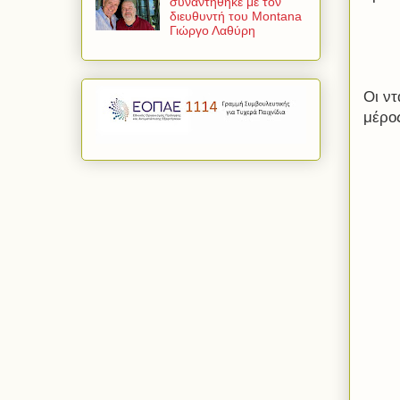
συναντήθηκε με τον
διευθυντή του Montana
Γιώργο Λαθύρη
Οι ντ
μέρος