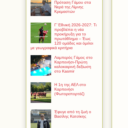
Πρόταση Γάμου στα
Νερά της Λίμνης
Κρεμαστών
Γ’ Εθνική 2026-2027: Τι
προβλέπει η νέα
προκήρυξη για το
πρωτάθλημα – Έως
120 ομάδες και όμιλοι
με γεωγραφικά κριτήρια
Λαμπερός Γάμος στο
Καρπενήσι-Πρώτη
καλοκαιρινή δεξίωση
στο Kasmir
Η 1η της ΑΕΛ στο
Καρπενήσι
(Φωτορεπορτάζ)
Έφυγε από τη ζωή ο
Βασίλης Κατσίκης