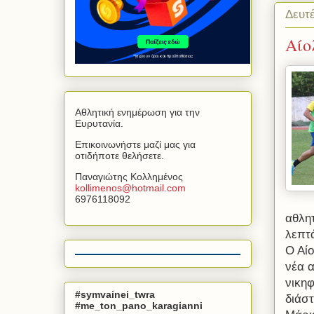
Δευτ
Αίο
Αθλητική ενημέρωση για την
Ευρυτανία.
Επικοινωνήστε μαζί μας για
οτιδήποτε θελήσετε.
Παναγιώτης Κολλημένος
kollimenos
@
hotmail
.
com
6976118092
αθλητ
λεπτ
Ο Αί
νέα α
νικη
#symvainei_twra
διάσ
#me_ton_pano_karagianni