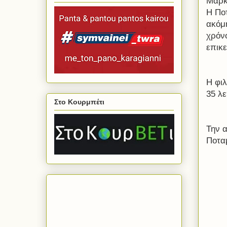
Μάρκ
Η Ποτ
ακόμη
χρόν
επικ
Η φι
35 λ
Στο Κουρμπέτι
Την 
Ποτα