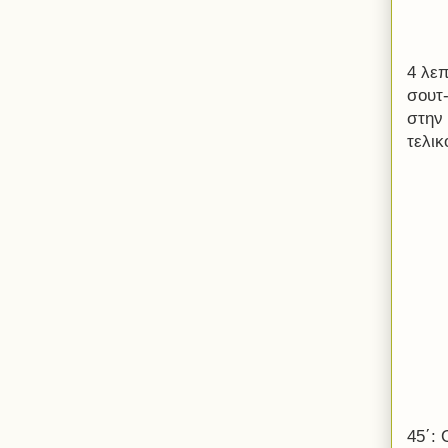
4 λε
σουτ
στην
τελικ
45΄: