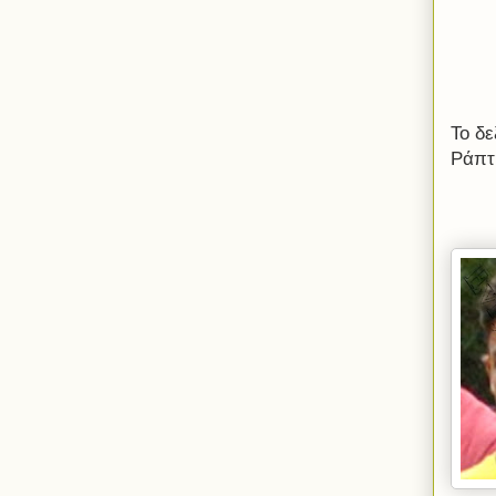
Το δ
Ράπτη