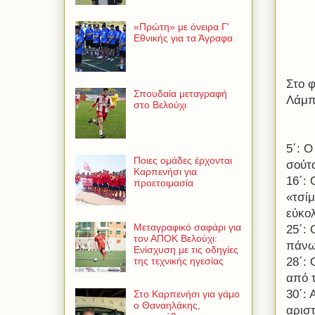
«Πρώτη» με όνειρα Γ'
Εθνικής για τα Άγραφα
Στο 
Σπουδαία μεταγραφή
Λάμπ
στο Βελούχι
5΄: Ο
Ποιες ομάδες έρχονται
σούτα
Καρπενήσι για
16΄:
προετοιμασία
«τσί
εύκο
Μεταγραφικό σαφάρι για
25΄:
τον ΑΠΟΚ Βελούχι:
πάνω
Ενίσχυση με τις οδηγίες
28΄:
της τεχνικής ηγεσίας
από 
30΄:
Στο Καρπενήσι για γάμο
ο Θαναηλάκης,
αρισ