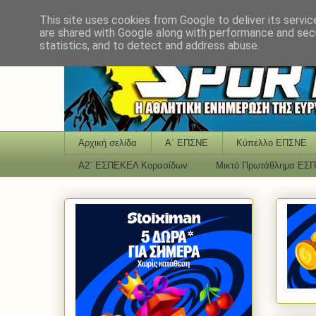
This site uses cookies from Google to deliver its servic
are shared with Google along with performance and secu
statistics, and to detect and address abuse.
Αρχική σελίδα
Α΄ ΕΠΣΝΕ
Κύπελλο ΕΠΣΝΕ
Α2΄ ΕΣΠΕΚΕΛ Κορασίδων
Μικτό Πρωτάθλημα ΕΣ