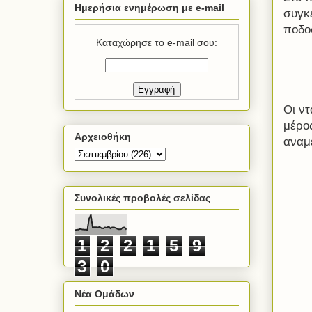
Ημερήσια ενημέρωση με e-mail
συγκ
ποδο
Καταχώρησε το e-mail σου:
Οι ν
μέρος
Αρχειοθήκη
αναμ
Συνολικές προβολές σελίδας
1
2
2
1
5
9
3
0
Νέα Ομάδων