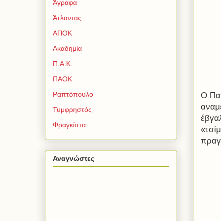
Άγραφα
Άτλαντας
ΑΠΟΚ
Ακαδημία
Π.Α.Κ.
ΠΑΟΚ
Ραπτόπουλο
Ο Πα
αναμ
Τυμφρηστός
έβγαλ
Φραγκίστα
«τσί
πραγ
Αναγνώστες