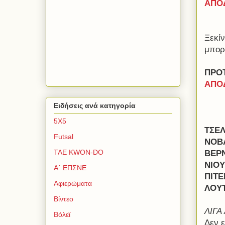
ΑΠΟΔ
Ξεκί
μπορε
ΠΡΟ
ΑΠΟΔ
Ειδήσεις ανά κατηγορία
5Χ5
ΤΣΕΛ
Futsal
ΝΟΒ
TAE KWON-DO
ΒΕΡ
ΝΙΟ
Α΄ ΕΠΣΝΕ
ΠΙΤ
Αφιερώματα
ΛΟΥ
Βίντεο
ΛΙΓΑ 
Βόλεϊ
Δεν ε