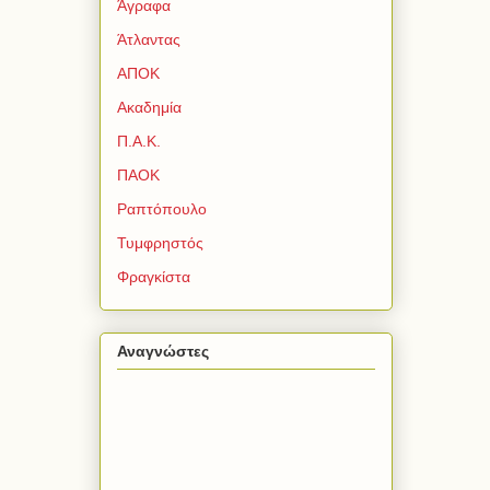
Άγραφα
Άτλαντας
ΑΠΟΚ
Ακαδημία
Π.Α.Κ.
ΠΑΟΚ
Ραπτόπουλο
Τυμφρηστός
Φραγκίστα
Αναγνώστες