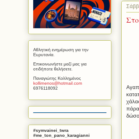
Σάββ
Στο
Αθλητική ενημέρωση για την
Ευρυτανία.
Επικοινωνήστε μαζί μας για
οτιδήποτε θελήσετε.
Παναγιώτης Κολλημένος
kollimenos
@
hotmail
.
com
Αγαπη
6976118092
καταπ
χάλα
πάρα
δώσου
#symvainei_twra
#me_ton_pano_karagianni