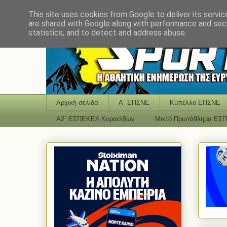
This site uses cookies from Google to deliver its servic
are shared with Google along with performance and secu
statistics, and to detect and address abuse.
Αρχική σελίδα
Α΄ ΕΠΣΝΕ
Κύπελλο ΕΠΣΝΕ
Α2΄ ΕΣΠΕΚΕΛ Κορασίδων
Μικτό Πρωτάθλημα ΕΣ