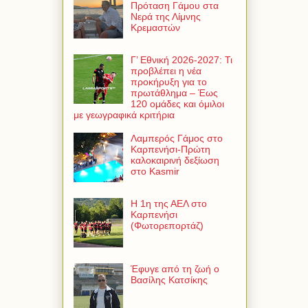
Πρόταση Γάμου στα
Νερά της Λίμνης
Κρεμαστών
Γ’ Εθνική 2026-2027: Τι
προβλέπει η νέα
προκήρυξη για το
πρωτάθλημα – Έως
120 ομάδες και όμιλοι
με γεωγραφικά κριτήρια
Λαμπερός Γάμος στο
Καρπενήσι-Πρώτη
καλοκαιρινή δεξίωση
στο Kasmir
Η 1η της ΑΕΛ στο
Καρπενήσι
(Φωτορεπορτάζ)
Έφυγε από τη ζωή ο
Βασίλης Κατσίκης