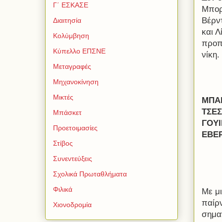
Γ΄ ΕΣΚΑΣΕ
Μπορ
Βέρντ
Διαιτησία
και 
Κολύμβηση
προπο
Κύπελλο ΕΠΣΝΕ
νίκη.
Μεταγραφές
Μηχανοκίνηση
Μικτές
ΜΠΑΚ
ΤΣΕΣ
Μπάσκετ
ΓΟΥΙ
Προετοιμασίες
ΕΒΕ
Στίβος
Συνεντεύξεις
Σχολικά Πρωταθλήματα
Φιλικά
Με μ
παίρ
Χιονοδρομία
σημαν