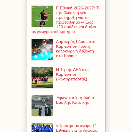
Γ’ Εθνική 2026-2027: Τι
προβλέπει η νέα
προκήρυξη για το
πρωτάθλημα – Έως
120 ομάδες και όμιλοι
με γεωγραφικά κριτήρια
Λαμπερός Γάμος στο
Καρπενήσι-Πρώτη
καλοκαιρινή δεξίωση
στο Kasmir
Η 1η της ΑΕΛ στο
Καρπενήσι
(Φωτορεπορτάζ)
Έφυγε από τη ζωή ο
Βασίλης Κατσίκης
«Πρώτη» με όνειρα Γ'
Εθνικής για τα Άγραφα