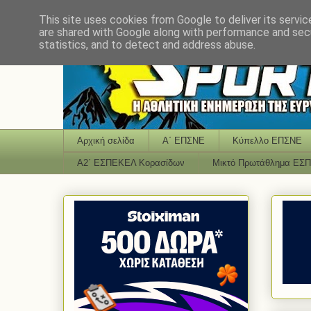
This site uses cookies from Google to deliver its servic
are shared with Google along with performance and secu
statistics, and to detect and address abuse.
Αρχική σελίδα
Α΄ ΕΠΣΝΕ
Κύπελλο ΕΠΣΝΕ
Α2΄ ΕΣΠΕΚΕΛ Κορασίδων
Μικτό Πρωτάθλημα ΕΣ