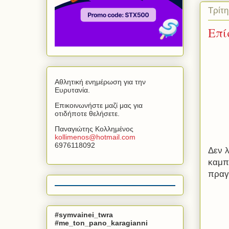
Τρίτ
Επί
Αθλητική ενημέρωση για την
Ευρυτανία.
Επικοινωνήστε μαζί μας για
οτιδήποτε θελήσετε.
Παναγιώτης Κολλημένος
kollimenos
@
hotmail
.
com
6976118092
Δεν λ
καμπ
πραγ
#symvainei_twra
#me_ton_pano_karagianni