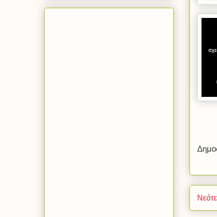
Δημο
Νεότ