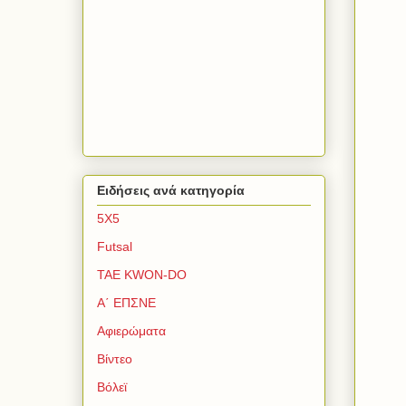
Ειδήσεις ανά κατηγορία
5Χ5
Futsal
TAE KWON-DO
Α΄ ΕΠΣΝΕ
Αφιερώματα
Βίντεο
Βόλεϊ