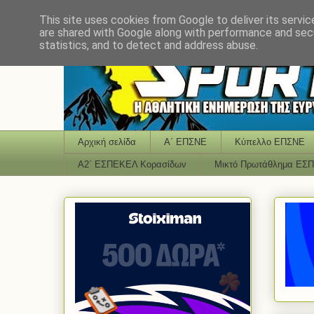
This site uses cookies from Google to deliver its servic
are shared with Google along with performance and secu
statistics, and to detect and address abuse.
Αρχική σελίδα
Α΄ ΕΠΣΝΕ
Κύπελλο ΕΠΣΝΕ
Α2΄ ΕΣΠΕΚΕΛ Κορασίδων
Μικτό Πρωτάθλημα ΕΣ