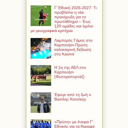
Γ’ Εθνική 2026-2027: Τι
προβλέπει η νέα
προκήρυξη για το
πρωτάθλημα – Έως
120 ομάδες και όμιλοι
με γεωγραφικά κριτήρια
Λαμπερός Γάμος στο
Καρπενήσι-Πρώτη
καλοκαιρινή δεξίωση
στο Kasmir
Η 1η της ΑΕΛ στο
Καρπενήσι
(Φωτορεπορτάζ)
Έφυγε από τη ζωή ο
Βασίλης Κατσίκης
«Πρώτη» με όνειρα Γ'
Εθνικής για τα Άγραφα