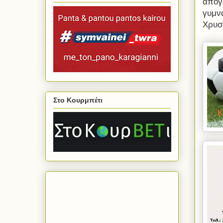
απογ
γυμν
Χρυσ
Στο Κουρμπέτι