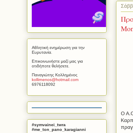
Σάββ
Προ
Mon
Αθλητική ενημέρωση για την
Ευρυτανία.
Επικοινωνήστε μαζί μας για
οτιδήποτε θελήσετε.
Παναγιώτης Κολλημένος
kollimenos
@
hotmail
.
com
6976118092
Ο Α.
Καρπ
#symvainei_twra
πραγμ
#me_ton_pano_karagianni