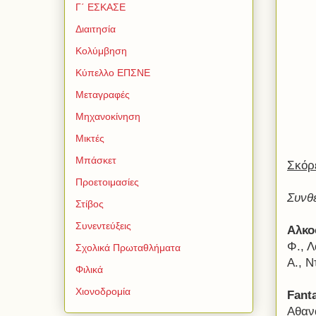
Γ΄ ΕΣΚΑΣΕ
Διαιτησία
Κολύμβηση
Κύπελλο ΕΠΣΝΕ
Μεταγραφές
Μηχανοκίνηση
Μικτές
Μπάσκετ
Σκόρ
Προετοιμασίες
Συνθ
Στίβος
Συνεντεύξεις
Αλκο
Φ., Λ
Σχολικά Πρωταθλήματα
Α., Ν
Φιλικά
Χιονοδρομία
Fanta
Αθαν