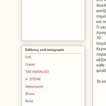
διεκδ
κατέ
σημε
και α
Ο με
πραγμ
70΄.
Ιατρ
Κερα
Ειδήσεις ανά κατηγορία
παρα
5Χ5
αξίζ
Futsal
κάθε
φιλά
TAE KWON-DO
Α΄ ΕΠΣΝΕ
Τα στ
Αφιερώματα
Βίντεο
Βόλεϊ