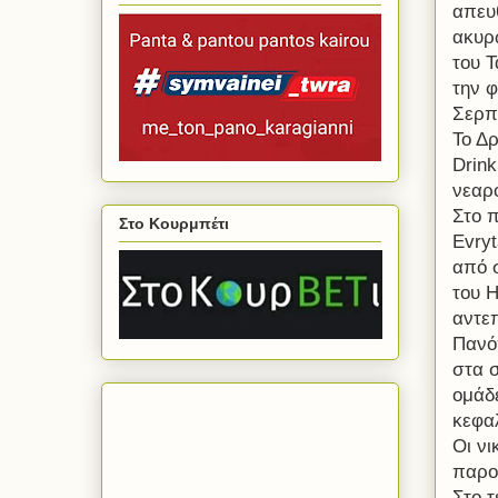
απευθ
ακυρ
του 
την φ
Σερπ
Το Δρ
Drink
νεαρό
Στο π
Στο Κουρμπέτι
Evryt
από 
του 
αντεπ
Πανό
στα 
ομάδ
κεφα
Οι νι
παρο
Στο 