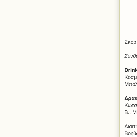
Σκόρ
Συνθ
Drin
Κοσμ
Μπόλ
Δρα
Κώτσ
Β., 
Διαι
Βοηθ