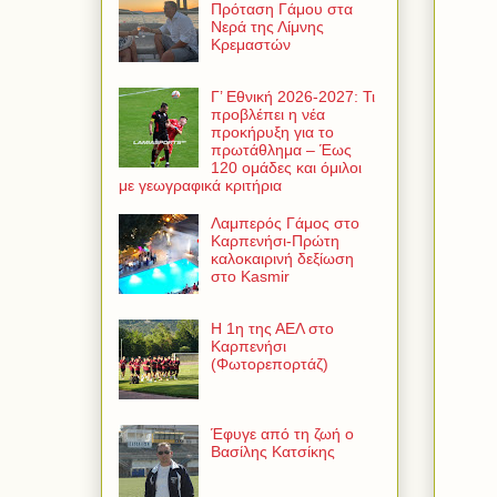
Πρόταση Γάμου στα
Νερά της Λίμνης
Κρεμαστών
Γ’ Εθνική 2026-2027: Τι
προβλέπει η νέα
προκήρυξη για το
πρωτάθλημα – Έως
120 ομάδες και όμιλοι
με γεωγραφικά κριτήρια
Λαμπερός Γάμος στο
Καρπενήσι-Πρώτη
καλοκαιρινή δεξίωση
στο Kasmir
Η 1η της ΑΕΛ στο
Καρπενήσι
(Φωτορεπορτάζ)
Έφυγε από τη ζωή ο
Βασίλης Κατσίκης