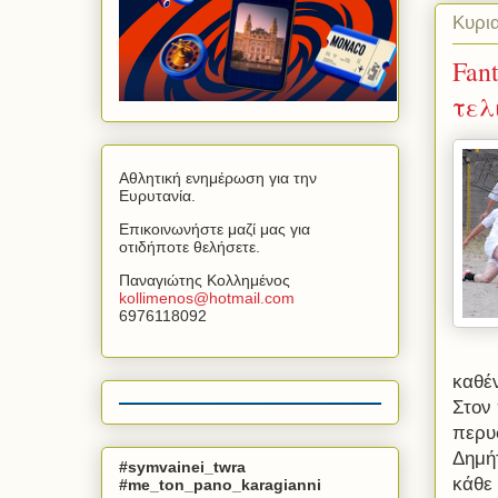
Κυρι
Fan
τελ
Αθλητική ενημέρωση για την
Ευρυτανία.
Επικοινωνήστε μαζί μας για
οτιδήποτε θελήσετε.
Παναγιώτης Κολλημένος
kollimenos
@
hotmail
.
com
6976118092
καθέν
Στον
περυ
Δημή
#symvainei_twra
κάθε
#me_ton_pano_karagianni