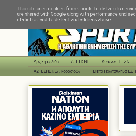
This site uses cookies from Google to deliver its servic
are shared with Google along with performance and secu
statistics, and to detect and address abuse.
Αρχική σελίδα
Α΄ ΕΠΣΝΕ
Κύπελλο ΕΠΣΝΕ
Α2΄ ΕΣΠΕΚΕΛ Κορασίδων
Μικτό Πρωτάθλημα ΕΣ