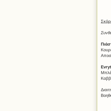
Σκόρ
Συνθ
Πιάσ
Κουρ
Αποσ
Evry
Μπλέ
Καββ
Διαιτ
Βοηθ