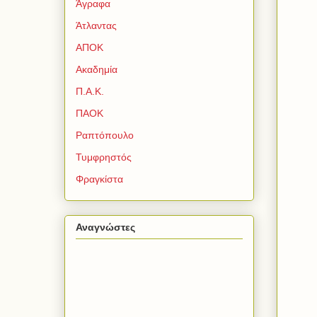
Άγραφα
Άτλαντας
ΑΠΟΚ
Ακαδημία
Π.Α.Κ.
ΠΑΟΚ
Ραπτόπουλο
Τυμφρηστός
Φραγκίστα
Αναγνώστες