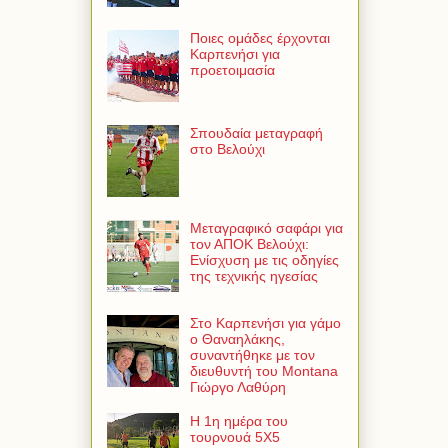
Ποιες ομάδες έρχονται
Καρπενήσι για
προετοιμασία
Σπουδαία μεταγραφή
στο Βελούχι
Μεταγραφικό σαφάρι για
τον ΑΠΟΚ Βελούχι:
Ενίσχυση με τις οδηγίες
της τεχνικής ηγεσίας
Στο Καρπενήσι για γάμο
ο Θαναηλάκης,
συναντήθηκε με τον
διευθυντή του Montana
Γιώργο Λαθύρη
Η 1η ημέρα του
τουρνουά 5Χ5