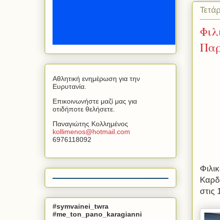
Τετά
Φιλ
Παρ
Αθλητική ενημέρωση για την
Ευρυτανία.
Επικοινωνήστε μαζί μας για
οτιδήποτε θελήσετε.
Παναγιώτης Κολλημένος
kollimenos
@
hotmail
.
com
6976118092
Φιλι
Καρδ
στις 
#symvainei_twra
#me_ton_pano_karagianni