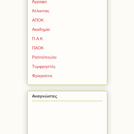
Άγραφα
Άτλαντας
ΑΠΟΚ
Ακαδημία
Π.Α.Κ.
ΠΑΟΚ
Ραπτόπουλο
Τυμφρηστός
Φραγκίστα
Αναγνώστες