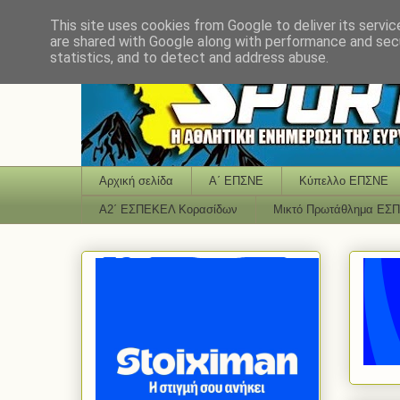
This site uses cookies from Google to deliver its servic
are shared with Google along with performance and secu
statistics, and to detect and address abuse.
Αρχική σελίδα
Α΄ ΕΠΣΝΕ
Κύπελλο ΕΠΣΝΕ
Α2΄ ΕΣΠΕΚΕΛ Κορασίδων
Μικτό Πρωτάθλημα ΕΣ