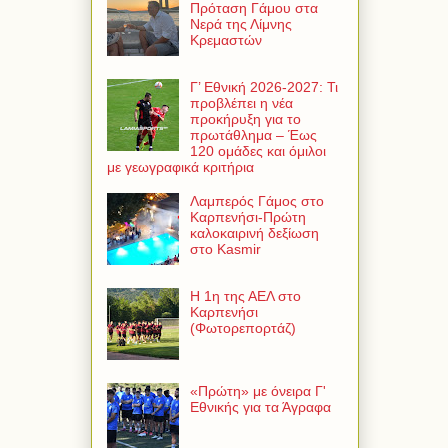
Πρόταση Γάμου στα
Νερά της Λίμνης
Κρεμαστών
Γ’ Εθνική 2026-2027: Τι
προβλέπει η νέα
προκήρυξη για το
πρωτάθλημα – Έως
120 ομάδες και όμιλοι
με γεωγραφικά κριτήρια
Λαμπερός Γάμος στο
Καρπενήσι-Πρώτη
καλοκαιρινή δεξίωση
στο Kasmir
Η 1η της ΑΕΛ στο
Καρπενήσι
(Φωτορεπορτάζ)
«Πρώτη» με όνειρα Γ'
Εθνικής για τα Άγραφα