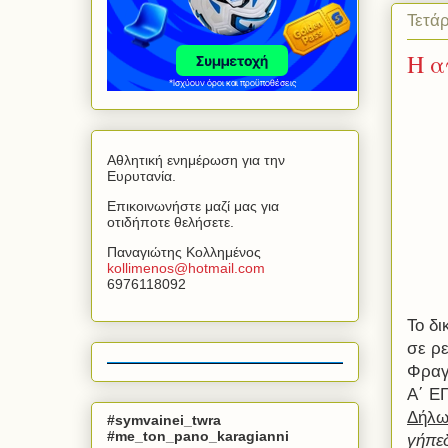
Τετά
Η α
Αθλητική ενημέρωση για την
Ευρυτανία.
Επικοινωνήστε μαζί μας για
οτιδήποτε θελήσετε.
Παναγιώτης Κολλημένος
kollimenos
@
hotmail
.
com
6976118092
Το δι
σε ρ
Φραγ
Α΄ Ε
Δήλω
#symvainei_twra
#me_ton_pano_karagianni
γήπεδ