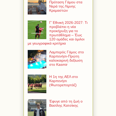
Πρόταση Γάμου στα
Νερά της Λίμνης
Κρεμαστών
Γ’ Εθνική 2026-2027: Τι
προβλέπει η νέα
προκήρυξη για το
πρωτάθλημα – Έως
120 ομάδες και όμιλοι
με γεωγραφικά κριτήρια
Λαμπερός Γάμος στο
Καρπενήσι-Πρώτη
καλοκαιρινή δεξίωση
στο Kasmir
Η 1η της ΑΕΛ στο
Καρπενήσι
(Φωτορεπορτάζ)
Έφυγε από τη ζωή ο
Βασίλης Κατσίκης