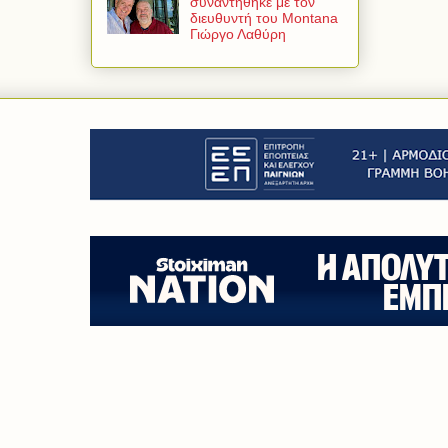
συναντήθηκε με τον
διευθυντή του Montana
Γιώργο Λαθύρη