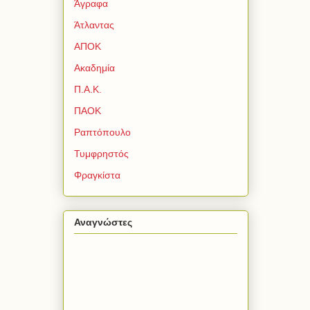
Άγραφα
Άτλαντας
ΑΠΟΚ
Ακαδημία
Π.Α.Κ.
ΠΑΟΚ
Ραπτόπουλο
Τυμφρηστός
Φραγκίστα
Αναγνώστες