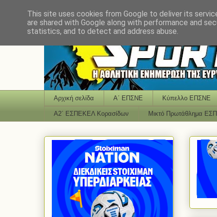
This site uses cookies from Google to deliver its servic
are shared with Google along with performance and secu
statistics, and to detect and address abuse.
Αρχική σελίδα
Α΄ ΕΠΣΝΕ
Κύπελλο ΕΠΣΝΕ
Α2΄ ΕΣΠΕΚΕΛ Κορασίδων
Μικτό Πρωτάθλημα ΕΣ