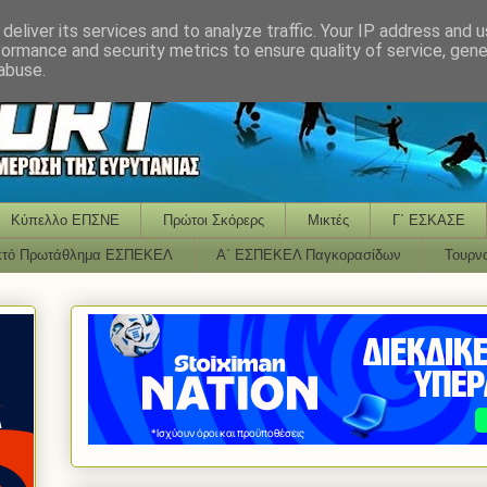
deliver its services and to analyze traffic. Your IP address and 
formance and security metrics to ensure quality of service, gen
abuse.
Κύπελλο ΕΠΣΝΕ
Πρώτοι Σκόρερς
Μικτές
Γ΄ ΕΣΚΑΣΕ
κτό Πρωτάθλημα ΕΣΠΕΚΕΛ
Α΄ ΕΣΠΕΚΕΛ Παγκορασίδων
Τουρν