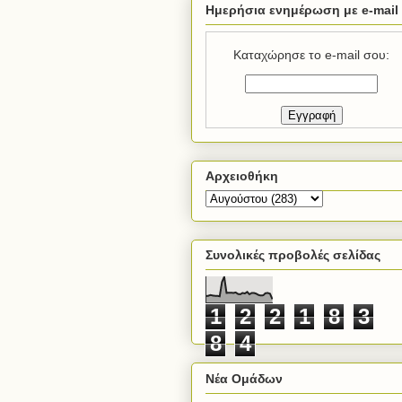
Ημερήσια ενημέρωση με e-mail
Καταχώρησε το e-mail σου:
Αρχειοθήκη
Συνολικές προβολές σελίδας
1
2
2
1
8
3
8
4
Νέα Ομάδων