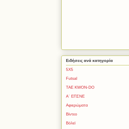
Ειδήσεις ανά κατηγορία
5Χ5
Futsal
TAE KWON-DO
Α΄ ΕΠΣΝΕ
Αφιερώματα
Βίντεο
Βόλεϊ