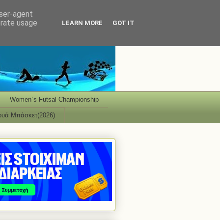
user-agent
erate usage
LEARN MORE
GOT IT
Women΄s Futsal Championship
ουά Μπάσκετ(2026)