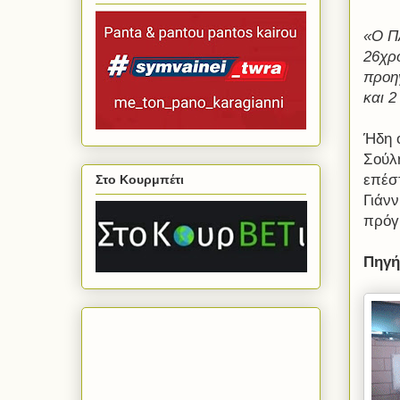
«Ο ΠΑ
26χρο
προη
και 2
Ήδη ο
Σούλ
επέστ
Στο Κουρμπέτι
Γιάνν
πρόγ
Πηγ