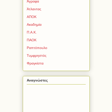
Άγραφα
Άτλαντας
ΑΠΟΚ
Ακαδημία
Π.Α.Κ.
ΠΑΟΚ
Ραπτόπουλο
Τυμφρηστός
Φραγκίστα
Αναγνώστες