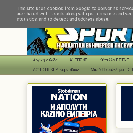
This site uses cookies from Google to deliver its servic
are shared with Google along with performance and secu
statistics, and to detect and address abuse.
Αρχική σελίδα
Α΄ ΕΠΣΝΕ
Κύπελλο ΕΠΣΝΕ
Α2΄ ΕΣΠΕΚΕΛ Κορασίδων
Μικτό Πρωτάθλημα ΕΣ