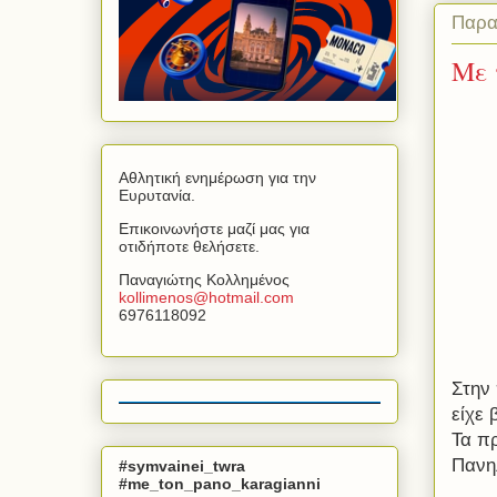
Παρα
Με 
Αθλητική ενημέρωση για την
Ευρυτανία.
Επικοινωνήστε μαζί μας για
οτιδήποτε θελήσετε.
Παναγιώτης Κολλημένος
kollimenos
@
hotmail
.
com
6976118092
Στην
είχε
Τα π
Πανη
#symvainei_twra
#me_ton_pano_karagianni