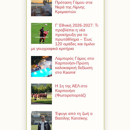
Πρόταση Γάμου στα
Νερά της Λίμνης
Κρεμαστών
Γ’ Εθνική 2026-2027: Τι
προβλέπει η νέα
προκήρυξη για το
πρωτάθλημα – Έως
120 ομάδες και όμιλοι
με γεωγραφικά κριτήρια
Λαμπερός Γάμος στο
Καρπενήσι-Πρώτη
καλοκαιρινή δεξίωση
στο Kasmir
Η 1η της ΑΕΛ στο
Καρπενήσι
(Φωτορεπορτάζ)
Έφυγε από τη ζωή ο
Βασίλης Κατσίκης