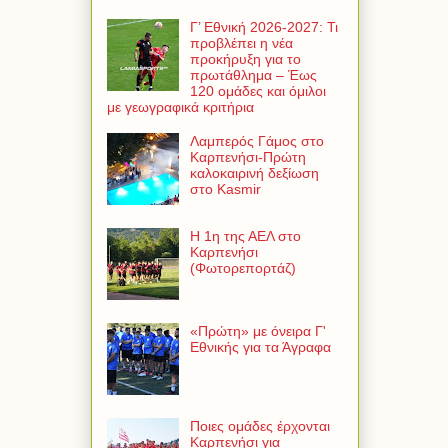
Γ’ Εθνική 2026-2027: Τι
προβλέπει η νέα
προκήρυξη για το
πρωτάθλημα – Έως
120 ομάδες και όμιλοι
με γεωγραφικά κριτήρια
Λαμπερός Γάμος στο
Καρπενήσι-Πρώτη
καλοκαιρινή δεξίωση
στο Kasmir
Η 1η της ΑΕΛ στο
Καρπενήσι
(Φωτορεπορτάζ)
«Πρώτη» με όνειρα Γ'
Εθνικής για τα Άγραφα
Ποιες ομάδες έρχονται
Καρπενήσι για