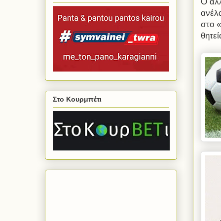
Ο άλ
ανέλ
στο «
θητε
Στο Κουρμπέτι