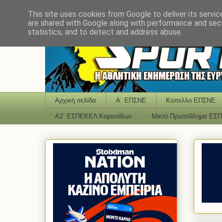
This site uses cookies from Google to deliver its servic
are shared with Google along with performance and secu
statistics, and to detect and address abuse.
Αρχική σελίδα
Α΄ ΕΠΣΝΕ
Κύπελλο ΕΠΣΝΕ
Α2΄ ΕΣΠΕΚΕΛ Κορασίδων
Μικτό Πρωτάθλημα ΕΣ