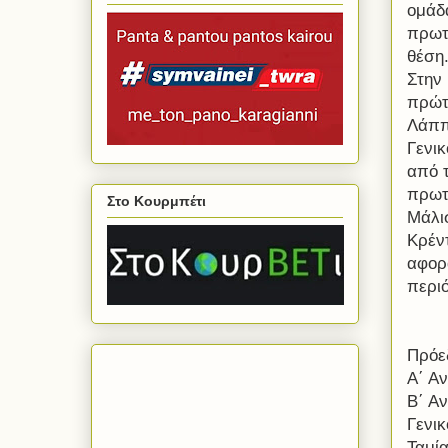
ομάδ
πρωτ
θέση
Στην
πρώτ
Λάππ
Γενι
από 
πρωτ
Στο Κουρμπέτι
Μάλι
Κρέν
αφορά
περι
Πρόε
Α΄ Α
Β΄ Α
Γενι
Ταμί