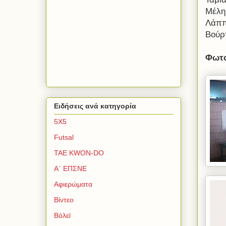
Μέλη
Λάππ
Βούρ
Φωτο
Ειδήσεις ανά κατηγορία
5Χ5
Futsal
TAE KWON-DO
Α΄ ΕΠΣΝΕ
Αφιερώματα
Βίντεο
Βόλεϊ