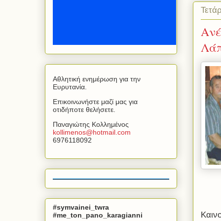
Τετά
Ανέ
Λά
Αθλητική ενημέρωση για την
Ευρυτανία.
Επικοινωνήστε μαζί μας για
οτιδήποτε θελήσετε.
Παναγιώτης Κολλημένος
kollimenos
@
hotmail
.
com
6976118092
#symvainei_twra
Καινο
#me_ton_pano_karagianni