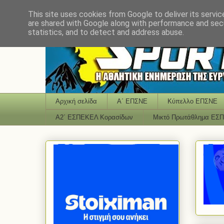
This site uses cookies from Google to deliver its servic
are shared with Google along with performance and secu
statistics, and to detect and address abuse.
Αρχική σελίδα
Α΄ ΕΠΣΝΕ
Κύπελλο ΕΠΣΝΕ
Α2΄ ΕΣΠΕΚΕΛ Κορασίδων
Μικτό Πρωτάθλημα ΕΣ