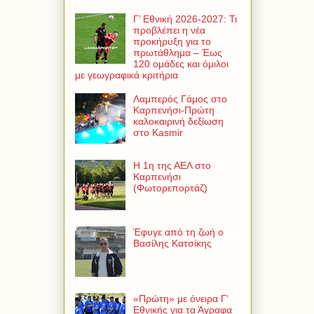
Γ’ Εθνική 2026-2027: Τι
προβλέπει η νέα
προκήρυξη για το
πρωτάθλημα – Έως
120 ομάδες και όμιλοι
με γεωγραφικά κριτήρια
Λαμπερός Γάμος στο
Καρπενήσι-Πρώτη
καλοκαιρινή δεξίωση
στο Kasmir
Η 1η της ΑΕΛ στο
Καρπενήσι
(Φωτορεπορτάζ)
Έφυγε από τη ζωή ο
Βασίλης Κατσίκης
«Πρώτη» με όνειρα Γ'
Εθνικής για τα Άγραφα