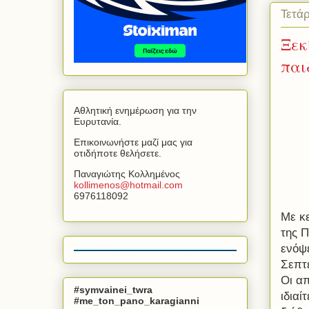
Τετά
Ξεκ
παι
Αθλητική ενημέρωση για την
Ευρυτανία.
Επικοινωνήστε μαζί μας για
οτιδήποτε θελήσετε.
Παναγιώτης Κολλημένος
kollimenos
@
hotmail
.
com
6976118092
Με κ
της Π
ενόψε
Σεπτέ
Οι απ
#symvainei_twra
ιδιαί
#me_ton_pano_karagianni