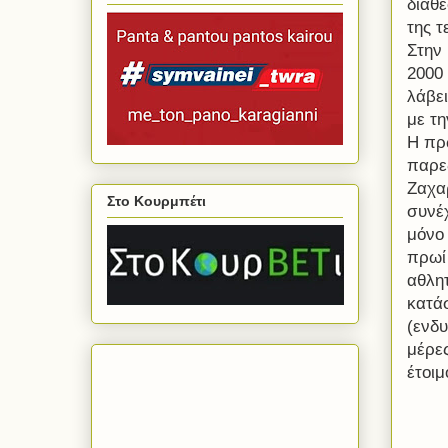
διάθ
της τ
Στην
2000 
λάβε
με τ
Η πρ
παρε
Ζαχα
Στο Κουρμπέτι
συνέ
μόνο
πρωί
αθλη
κατά
(ενδυ
μέρε
έτοιμ