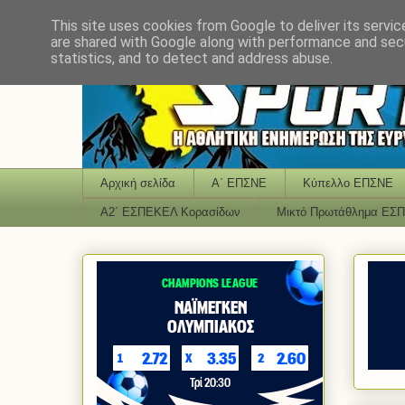
This site uses cookies from Google to deliver its servic
are shared with Google along with performance and secu
statistics, and to detect and address abuse.
Αρχική σελίδα
Α΄ ΕΠΣΝΕ
Κύπελλο ΕΠΣΝΕ
Α2΄ ΕΣΠΕΚΕΛ Κορασίδων
Μικτό Πρωτάθλημα ΕΣ