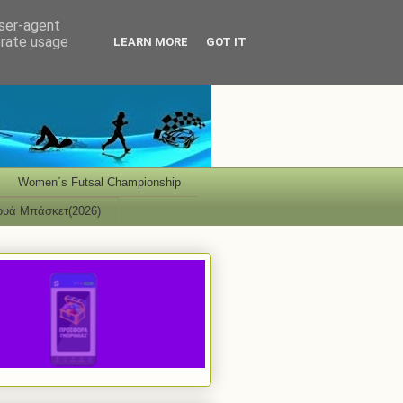
user-agent
erate usage
LEARN MORE
GOT IT
Women΄s Futsal Championship
ουά Μπάσκετ(2026)