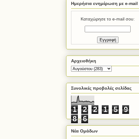
Ημερήσια ενημέρωση με e-mail
Καταχώρησε το e-mail σου:
Αρχειοθήκη
Συνολικές προβολές σελίδας
1
2
2
1
5
9
8
6
Νέα Ομάδων