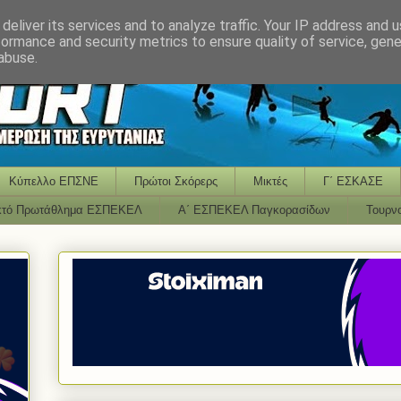
deliver its services and to analyze traffic. Your IP address and 
formance and security metrics to ensure quality of service, gen
abuse.
Κύπελλο ΕΠΣΝΕ
Πρώτοι Σκόρερς
Μικτές
Γ΄ ΕΣΚΑΣΕ
κτό Πρωτάθλημα ΕΣΠΕΚΕΛ
Α΄ ΕΣΠΕΚΕΛ Παγκορασίδων
Τουρν