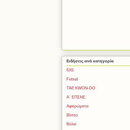
Ειδήσεις ανά κατηγορία
5Χ5
Futsal
TAE KWON-DO
Α΄ ΕΠΣΝΕ
Αφιερώματα
Βίντεο
Βόλεϊ