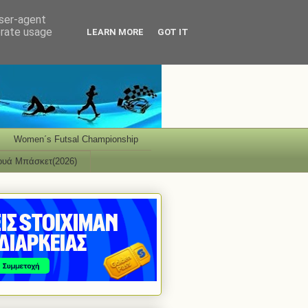
user-agent
erate usage
LEARN MORE
GOT IT
Women΄s Futsal Championship
ουά Μπάσκετ(2026)