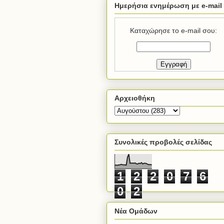
Ημερήσια ενημέρωση με e-mail
Καταχώρησε το e-mail σου:
Αρχειοθήκη
Συνολικές προβολές σελίδας
1
2
2
0
7
6
0
2
Νέα Ομάδων