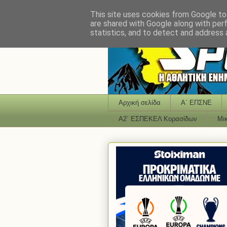
This site uses cookies from Google to 
are shared with Google along with per
statistics, and to detect and address 
Αρχική σελίδα
Α΄ ΕΠΣΝΕ
Α2΄ ΕΣΠΕΚΕΛ Κορασίδων
Μι