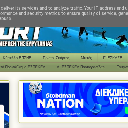
deliver its services and to analyze traffic. Your IP address and 
formance and security metrics to ensure quality of service, gen
abuse.
Κύπελλο ΕΠΣΝΕ
Πρώτοι Σκόρερς
Μικτές
Γ΄ ΕΣΚΑΣΕ
κτό Πρωτάθλημα ΕΣΠΕΚΕΛ
Α΄ ΕΣΠΕΚΕΛ Παγκορασίδων
Τουρν