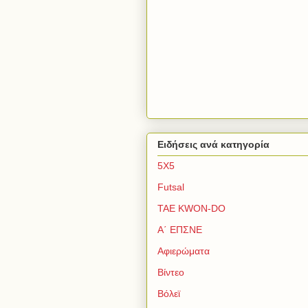
Ειδήσεις ανά κατηγορία
5Χ5
Futsal
TAE KWON-DO
Α΄ ΕΠΣΝΕ
Αφιερώματα
Βίντεο
Βόλεϊ