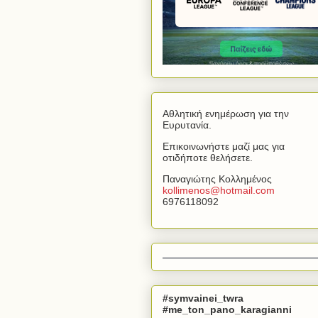
Αθλητική ενημέρωση για την
Ευρυτανία.
Επικοινωνήστε μαζί μας για
οτιδήποτε θελήσετε.
Παναγιώτης Κολλημένος
kollimenos
@
hotmail
.
com
6976118092
#symvainei_twra
#me_ton_pano_karagianni