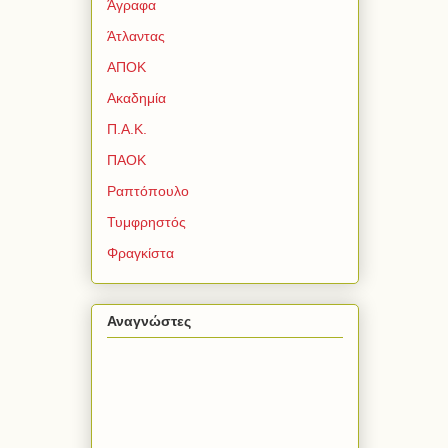
Άγραφα
Άτλαντας
ΑΠΟΚ
Ακαδημία
Π.Α.Κ.
ΠΑΟΚ
Ραπτόπουλο
Τυμφρηστός
Φραγκίστα
Αναγνώστες