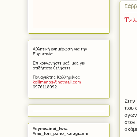
Σάββ
Τελ
Αθλητική ενημέρωση για την
Ευρυτανία.
Επικοινωνήστε μαζί μας για
οτιδήποτε θελήσετε.
Παναγιώτης Κολλημένος
kollimenos
@
hotmail
.
com
6976118092
Στην
που 
αγων
στον
#symvainei_twra
ακόμ
#me_ton_pano_karagianni