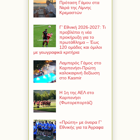
Πρόταση Γάμου στα
Νερά της Λίμνης
Κρεμαστών
Γ’ Εθνική 2026-2027: Τι
προβλέπει η νέα
προκήρυξη για το
πρωτάθλημα – Έως
120 ομάδες και όμιλοι
με γεωγραφικά κριτήρια
Λαμπερός Γάμος στο
Καρπενήσι-Πρώτη
καλοκαιρινή δεξίωση
στο Kasmir
Η 1η της ΑΕΛ στο
Καρπενήσι
(Φωτορεπορτάζ)
«Πρώτη» με όνειρα Γ'
Εθνικής για τα Άγραφα