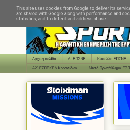
This site uses cookies from Google to deliver its servic
are shared with Google along with performance and secu
statistics, and to detect and address abuse.
Αρχική σελίδα
Α΄ ΕΠΣΝΕ
Κύπελλο ΕΠΣΝΕ
Α2΄ ΕΣΠΕΚΕΛ Κορασίδων
Μικτό Πρωτάθλημα ΕΣ