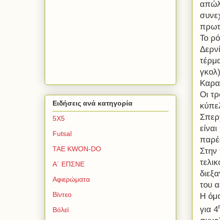
απώλε
συνε
πρωτ
Το ρ
Δερν
τέρμα
γκολ)
Καρα
Οι τρ
Ειδήσεις ανά κατηγορία
κύπελ
Σπερχ
5Χ5
είνα
Futsal
παρέ
TAE KWON-DO
Στην
τελι
Α΄ ΕΠΣΝΕ
διεξα
Αφιερώματα
του α
Βίντεο
Η όμ
για 4
Βόλεϊ