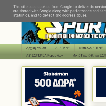
This site uses cookies from Google to deliver its servic
are shared with Google along with performance and secu
statistics, and to detect and address abuse.
Αρχική σελίδα
Α΄ ΕΠΣΝΕ
Κύπελλο ΕΠΣΝΕ
Α2΄ ΕΣΠΕΚΕΛ Κορασίδων
Μικτό Πρωτάθλημα ΕΣ