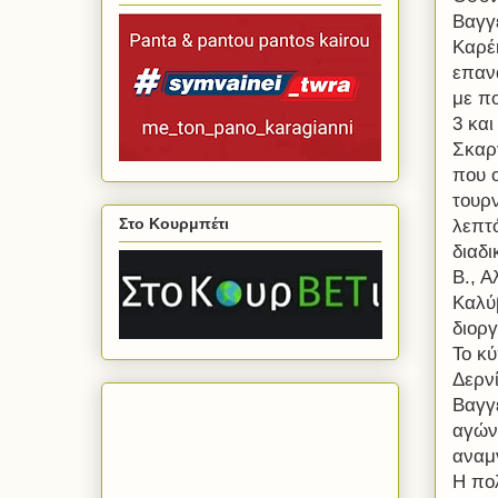
Βαγγ
Καρέ
επαν
με πο
3 και
Σκαρ
που ο
τουρ
Στο Κουρμπέτι
λεπτό
διαδι
Β., Α
Καλύ
διορ
Το κ
Δερν
Βαγγ
αγών
αναμ
Η πο