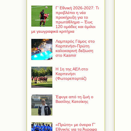
Γ’ Εθνική 2026-2027: Τι
προβλέπει η νέα
προκήρυξη για το
πρωτάθλημα – Έως
120 ομάδες και όμιλοι
με γεωγραφικά κριτήρια
Λαμπερός Γάμος στο
Καρπενήσι-Πρώτη
καλοκαιρινή δεξίωση
στο Kasmir
Η 1η της ΑΕΛ στο
Καρπενήσι
(Φωτορεπορτάζ)
Έφυγε από τη ζωή ο
Βασίλης Κατσίκης
«Πρώτη» με όνειρα Γ'
Εθνικής για τα Άγραφα