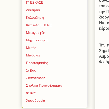
συνολ
Γ΄ ΕΣΚΑΣΕ
του 
Διαιτησία
την 
διοργ
Κολύμβηση
Να α
Κύπελλο ΕΠΣΝΕ
κέρδ
Μεταγραφές
Μηχανοκίνηση
Την 
Μικτές
Σημεί
Μπάσκετ
Αμβρ
Φκιά
Προετοιμασίες
Στίβος
Συνεντεύξεις
Σχολικά Πρωταθλήματα
Φιλικά
Χιονοδρομία