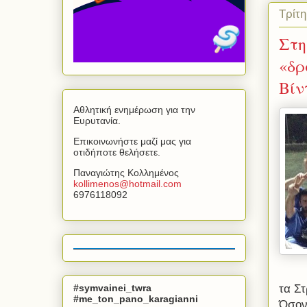
Τρίτ
Στη
«δρ
Βίν
Αθλητική ενημέρωση για την
Ευρυτανία.
Επικοινωνήστε μαζί μας για
οτιδήποτε θελήσετε.
Παναγιώτης Κολλημένος
kollimenos
@
hotmail
.
com
6976118092
#symvainei_twra
τα Σ
#me_ton_pano_karagianni
Όσον