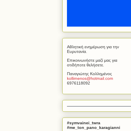
Αθλητική ενημέρωση για την
Ευρυτανία.
Επικοινωνήστε μαζί μας για
οτιδήποτε θελήσετε.
Παναγιώτης Κολλημένος
kollimenos
@
hotmail
.
com
6976118092
#symvainei_twra
#me_ton_pano_karagianni