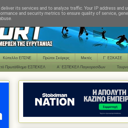
deliver its services and to analyze traffic. Your IP address and 
formance and security metrics to ensure quality of service, gen
abuse.
Κύπελλο ΕΠΣΝΕ
Πρώτοι Σκόρερς
Μικτές
Γ΄ ΕΣΚΑΣΕ
κτό Πρωτάθλημα ΕΣΠΕΚΕΛ
Α΄ ΕΣΠΕΚΕΛ Παγκορασίδων
Τουρν