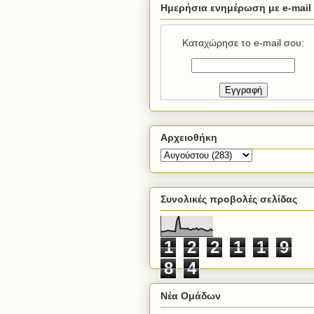
Ημερήσια ενημέρωση με e-mail
Καταχώρησε το e-mail σου:
Αρχειοθήκη
Συνολικές προβολές σελίδας
1
2
2
1
1
9
8
4
Νέα Ομάδων