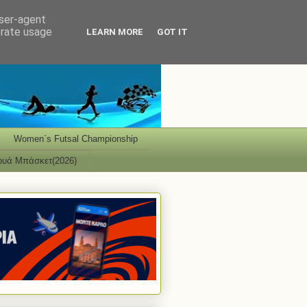
user-agent
erate usage
LEARN MORE
GOT IT
Women΄s Futsal Championship
ουά Μπάσκετ(2026)