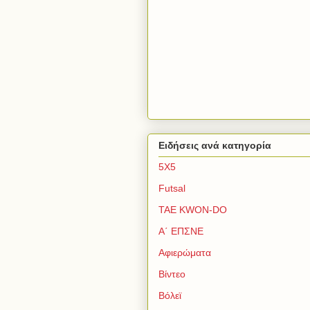
Ειδήσεις ανά κατηγορία
5Χ5
Futsal
TAE KWON-DO
Α΄ ΕΠΣΝΕ
Αφιερώματα
Βίντεο
Βόλεϊ