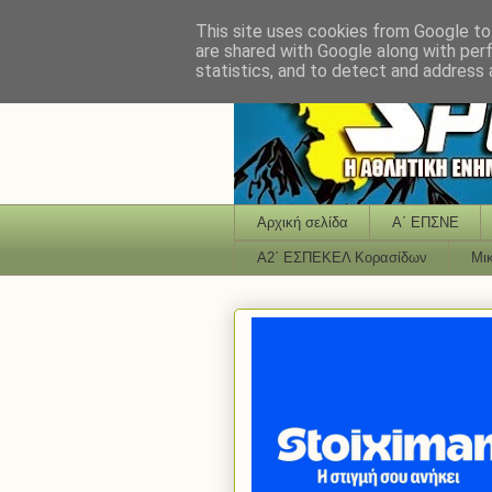
This site uses cookies from Google to 
are shared with Google along with per
statistics, and to detect and address 
Αρχική σελίδα
Α΄ ΕΠΣΝΕ
Α2΄ ΕΣΠΕΚΕΛ Κορασίδων
Μι