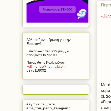
Πέμπ
«Κυ
Αθλητική ενημέρωση για την
Ευρυτανία.
Επικοινωνήστε μαζί μας για
οτιδήποτε θελήσετε.
Παναγιώτης Κολλημένος
kollimenos
@
hotmail
.
com
6976118092
Μετά
κυματ
ομάδα
«Γηρ
#symvainei_twra
πόλη
#me_ton_pano_karagianni