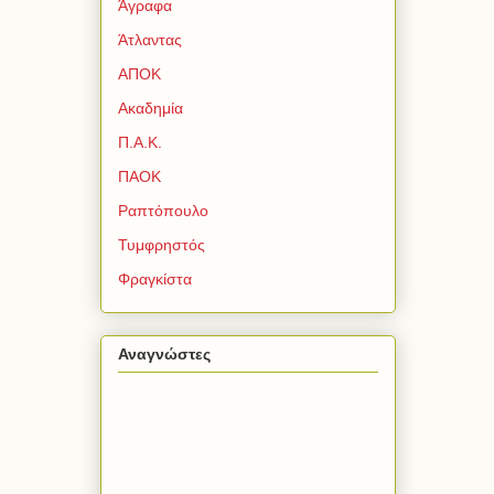
Άγραφα
Άτλαντας
ΑΠΟΚ
Ακαδημία
Π.Α.Κ.
ΠΑΟΚ
Ραπτόπουλο
Τυμφρηστός
Φραγκίστα
Αναγνώστες