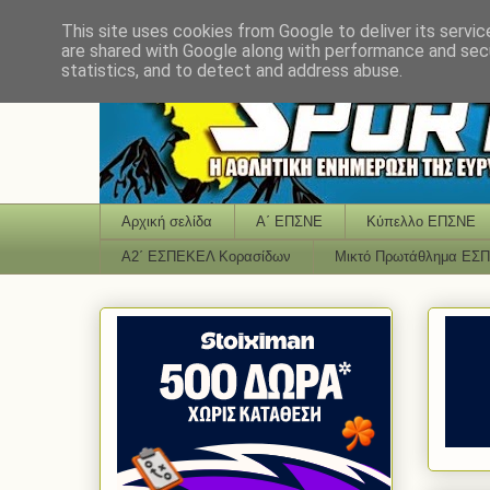
This site uses cookies from Google to deliver its servic
are shared with Google along with performance and secu
statistics, and to detect and address abuse.
Αρχική σελίδα
Α΄ ΕΠΣΝΕ
Κύπελλο ΕΠΣΝΕ
Α2΄ ΕΣΠΕΚΕΛ Κορασίδων
Μικτό Πρωτάθλημα ΕΣ