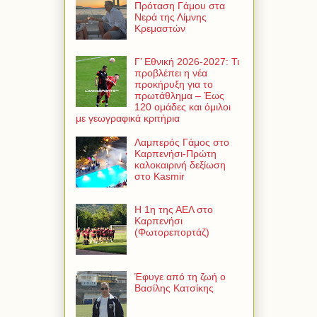
Πρόταση Γάμου στα
Νερά της Λίμνης
Κρεμαστών
Γ’ Εθνική 2026-2027: Τι
προβλέπει η νέα
προκήρυξη για το
πρωτάθλημα – Έως
120 ομάδες και όμιλοι
με γεωγραφικά κριτήρια
Λαμπερός Γάμος στο
Καρπενήσι-Πρώτη
καλοκαιρινή δεξίωση
στο Kasmir
Η 1η της ΑΕΛ στο
Καρπενήσι
(Φωτορεπορτάζ)
Έφυγε από τη ζωή ο
Βασίλης Κατσίκης