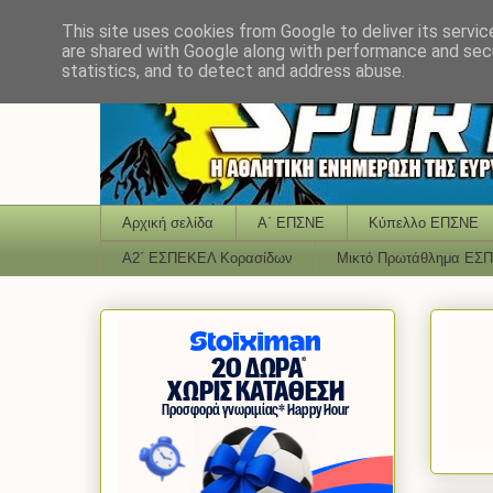
This site uses cookies from Google to deliver its servic
are shared with Google along with performance and secu
statistics, and to detect and address abuse.
Αρχική σελίδα
Α΄ ΕΠΣΝΕ
Κύπελλο ΕΠΣΝΕ
Α2΄ ΕΣΠΕΚΕΛ Κορασίδων
Μικτό Πρωτάθλημα ΕΣ