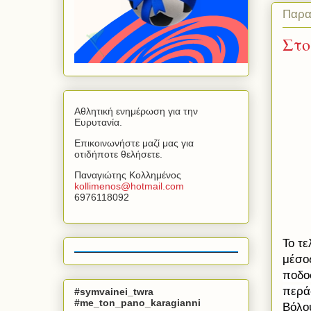
Παρα
Στο
Αθλητική ενημέρωση για την
Ευρυτανία.
Επικοινωνήστε μαζί μας για
οτιδήποτε θελήσετε.
Παναγιώτης Κολλημένος
kollimenos
@
hotmail
.
com
6976118092
Το τε
μέσο
ποδο
περά
#symvainei_twra
#me_ton_pano_karagianni
Βόλο