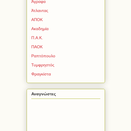
Άγραφα
Άτλαντας
ΑΠΟΚ
Ακαδημία
Π.Α.Κ.
ΠΑΟΚ
Ραπτόπουλο
Τυμφρηστός
Φραγκίστα
Αναγνώστες