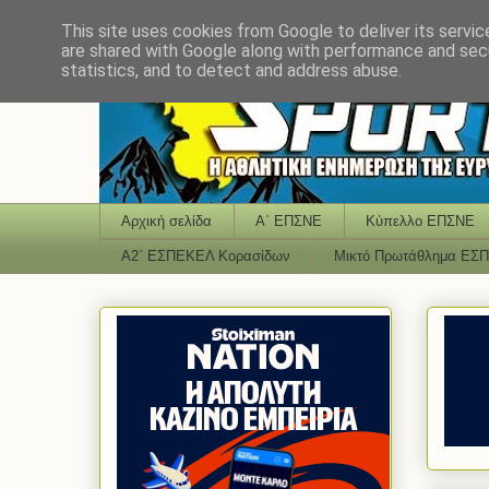
This site uses cookies from Google to deliver its servic
are shared with Google along with performance and secu
statistics, and to detect and address abuse.
Αρχική σελίδα
Α΄ ΕΠΣΝΕ
Κύπελλο ΕΠΣΝΕ
Α2΄ ΕΣΠΕΚΕΛ Κορασίδων
Μικτό Πρωτάθλημα ΕΣ