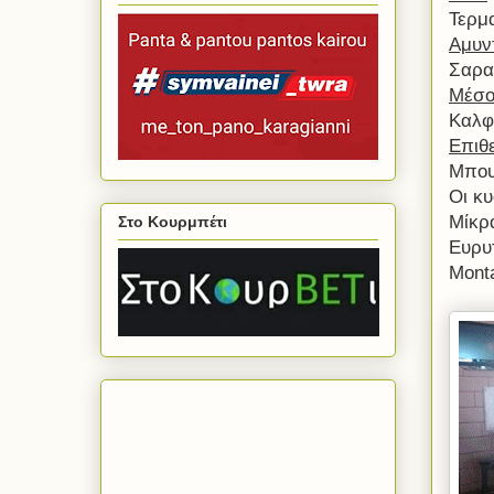
Τερμ
Αμυντ
Σαρα
Μέσο
Καλφο
Επιθε
Μπου
Οι κ
Μίκρ
Στο Κουρμπέτι
Ευρυτ
Mont