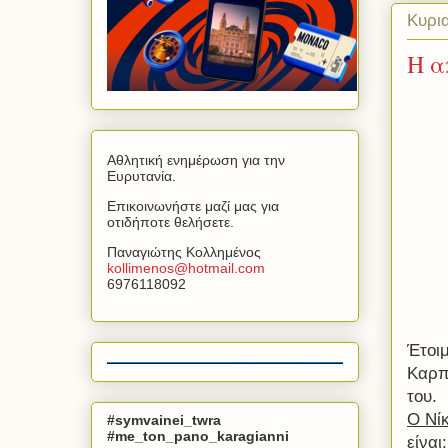
Κυρια
Η α
Αθλητική ενημέρωση για την
Ευρυτανία.
Επικοινωνήστε μαζί μας για
οτιδήποτε θελήσετε.
Παναγιώτης Κολλημένος
kollimenos
@
hotmail
.
com
6976118092
Έτοιμ
Καρπ
του.
Ο Νί
#symvainei_twra
#me_ton_pano_karagianni
είναι
: