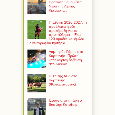
Πρόταση Γάμου στα
Νερά της Λίμνης
Κρεμαστών
Γ’ Εθνική 2026-2027: Τι
προβλέπει η νέα
προκήρυξη για το
πρωτάθλημα – Έως
120 ομάδες και όμιλοι
με γεωγραφικά κριτήρια
Λαμπερός Γάμος στο
Καρπενήσι-Πρώτη
καλοκαιρινή δεξίωση
στο Kasmir
Η 1η της ΑΕΛ στο
Καρπενήσι
(Φωτορεπορτάζ)
Έφυγε από τη ζωή ο
Βασίλης Κατσίκης