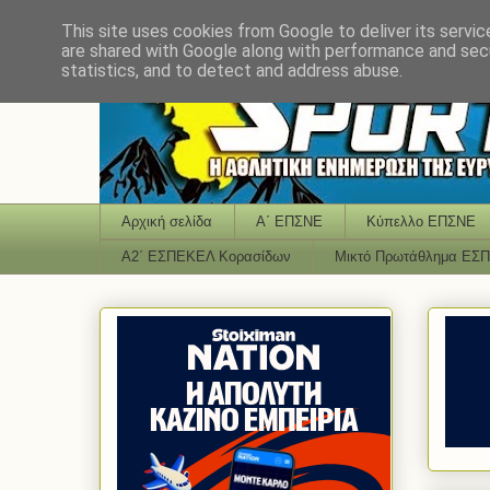
This site uses cookies from Google to deliver its servic
are shared with Google along with performance and secu
statistics, and to detect and address abuse.
Αρχική σελίδα
Α΄ ΕΠΣΝΕ
Κύπελλο ΕΠΣΝΕ
Α2΄ ΕΣΠΕΚΕΛ Κορασίδων
Μικτό Πρωτάθλημα ΕΣ