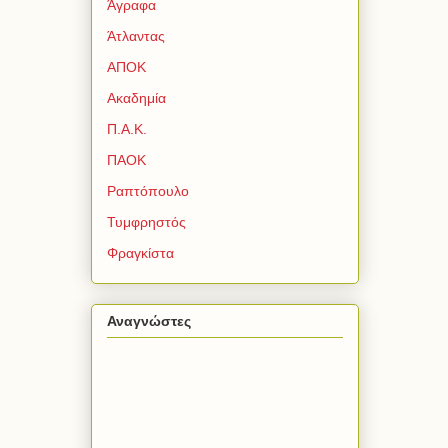
Άγραφα
Άτλαντας
ΑΠΟΚ
Ακαδημία
Π.Α.Κ.
ΠΑΟΚ
Ραπτόπουλο
Τυμφρηστός
Φραγκίστα
Αναγνώστες