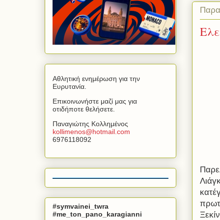
Παρα
Ελε
Αθλητική ενημέρωση για την
Ευρυτανία.
Επικοινωνήστε μαζί μας για
οτιδήποτε θελήσετε.
Παναγιώτης Κολλημένος
kollimenos
@
hotmail
.
com
6976118092
Παρε
Λιάγ
κατέ
πρωτ
#symvainei_twra
#me_ton_pano_karagianni
Ξεκί