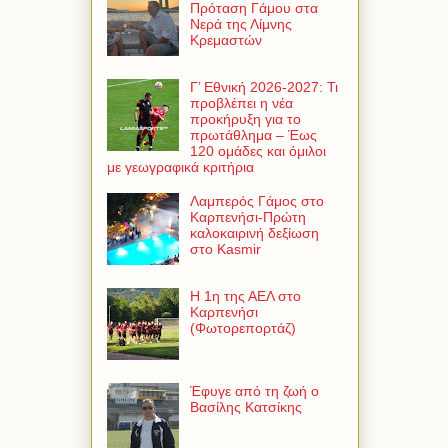
Πρόταση Γάμου στα
Νερά της Λίμνης
Κρεμαστών
Γ’ Εθνική 2026-2027: Τι
προβλέπει η νέα
προκήρυξη για το
πρωτάθλημα – Έως
120 ομάδες και όμιλοι
με γεωγραφικά κριτήρια
Λαμπερός Γάμος στο
Καρπενήσι-Πρώτη
καλοκαιρινή δεξίωση
στο Kasmir
Η 1η της ΑΕΛ στο
Καρπενήσι
(Φωτορεπορτάζ)
Έφυγε από τη ζωή ο
Βασίλης Κατσίκης