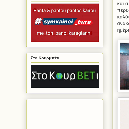
και σ
περυσ
καλύτ
ανακ
ημέρ
Στο Κουρμπέτι